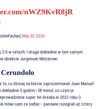
tter.com/nWZ9KvR8jR
n
stienFachan)
May 30, 2026
nu 2:0 w setach. I druga dokładnie w tym samym
nie obiekcie Jurgenowi Melzerowi.
j Cerundolo
 to, co dzisiaj na korcie zaprezentowali Juan Manuel
 dokładnie 5 godzin i 58 minut, co czyni je
prowadzenia super tie-breaka w 2022 roku (i
ynik mówi sam za siebie – panowie rozegrali aż cztery