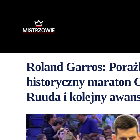
Roland Garros: Porażk
historyczny maraton C
Ruuda i kolejny awans