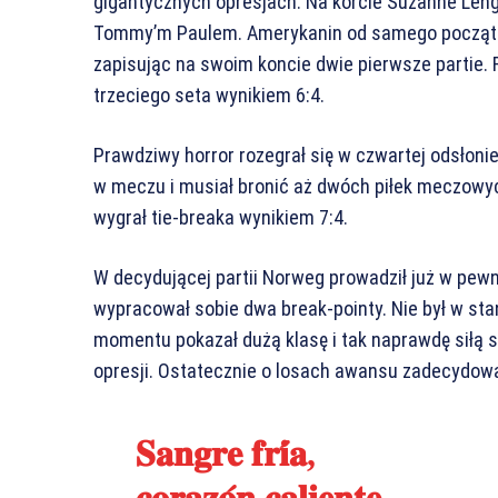
gigantycznych opresjach. Na korcie Suzanne Leng
Tommy’m Paulem. Amerykanin od samego początk
zapisując na swoim koncie dwie pierwsze partie. R
trzeciego seta wynikiem 6:4.
Prawdziwy horror rozegrał się w czwartej odsłoni
w meczu i musiał bronić aż dwóch piłek meczowych
wygrał tie-breaka wynikiem 7:4.
W decydującej partii Norweg prowadził już w pewn
wypracował sobie dwa break-pointy. Nie był w sta
momentu pokazał dużą klasę i tak naprawdę siłą 
opresji. Ostatecznie o losach awansu zadecydow
𝐒𝐚𝐧𝐠𝐫𝐞 𝐟𝐫𝐢́𝐚,