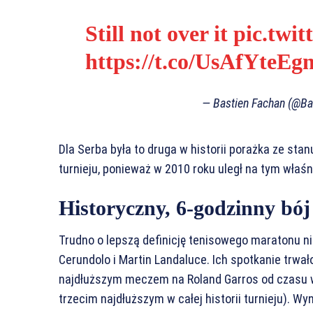
Still not over it
pic.twi
https://t.co/UsAfYteEg
— Bastien Fachan (@Ba
Dla Serba była to druga w historii porażka ze sta
turnieju, ponieważ w 2010 roku uległ na tym właś
Historyczny, 6-godzinny bó
Trudno o lepszą definicję tenisowego maratonu niż
Cerundolo i Martin Landaluce. Ich spotkanie trwało
najdłuższym meczem na Roland Garros od czasu w
trzecim najdłuższym w całej historii turnieju). W