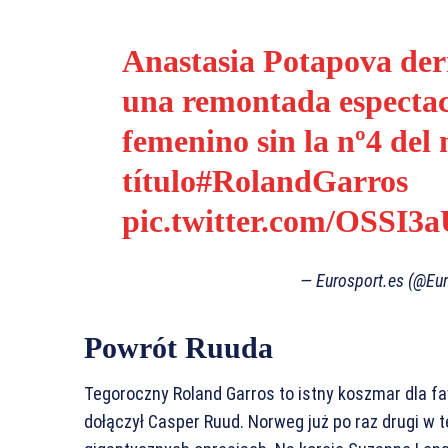
Anastasia Potapova der
una remontada espectac
femenino sin la nº4 del
título
#RolandGarros
pic.twitter.com/OSSI3
— Eurosport.es (@Eu
Powrót Ruuda
Tegoroczny Roland Garros to istny koszmar dla fa
dołączył Casper Ruud. Norweg już po raz drugi w t