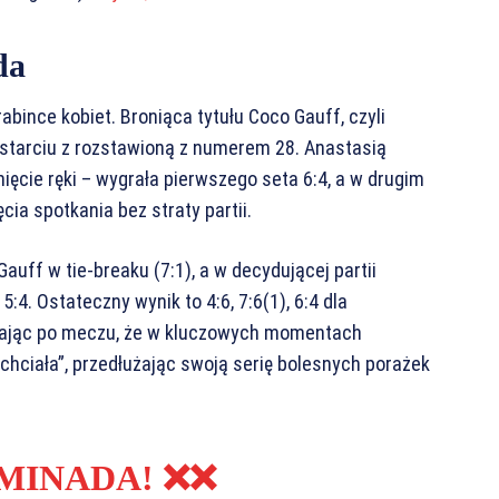
da
abince kobiet. Broniąca tytułu Coco Gauff, czyli
 starciu z rozstawioną z numerem 28. Anastasią
ęcie ręki – wygrała pierwszego seta 6:4, a w drugim
ia spotkania bez straty partii.
uff w tie-breaku (7:1), a w decydującej partii
:4. Ostateczny wynik to 4:6, 7:6(1), 6:4 dla
yznając po meczu, że w kluczowych momentach
o chciała”, przedłużając swoją serię bolesnych porażek
IMINADA! ❌❌