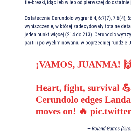
tie-breaki, idąc łeb w łeb od pierwszej do ostatniej
Ostatecznie Cerundolo wygrał 6:4, 6:7(7), 7:6(4), 6
wyniszczenie, w której zadecydowały totalne det
jeden punkt więcej (214 do 213). Cerundolo wytrz
partii i po wyeliminowaniu w poprzedniej rundzie J
¡VAMOS, JUANMA! 🙌
Heart, fight, survival 
Cerundolo edges Landalu
moves on! 🔥
pic.twitt
— Roland-Garros (@ro