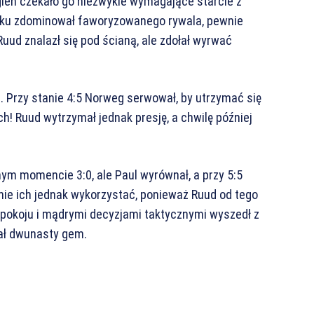
len czekało go niezwykle wymagające starcie z
u zdominował faworyzowanego rywala, pewnie
uud znalazł się pod ścianą, ale zdołał wyrwać
e. Przy stanie 4:5 Norweg serwował, by utrzymać się
! Ruud wytrzymał jednak presję, a chwilę później
ym momencie 3:0, ale Paul wyrównał, a przy 5:5
nie ich jednak wykorzystać, ponieważ Ruud od tego
spokoju i mądrymi decyzjami taktycznymi wyszedł z
ał dwunasty gem.