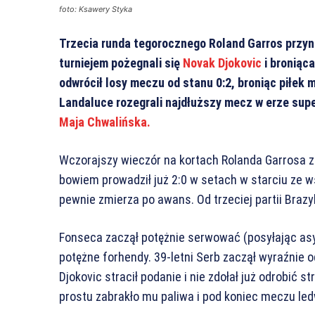
foto: Ksawery Styka
Trzecia runda tegorocznego Roland Garros przyn
turniejem pożegnali się
Novak Djokovic
i broniąc
odwrócił losy meczu od stanu 0:2, broniąc piłek
Landaluce rozegrali najdłuższy mecz w erze supe
Maja Chwalińska.
Wczorajszy wieczór na kortach Rolanda Garrosa z 
bowiem prowadził już 2:0 w setach w starciu ze 
pewnie zmierza po awans. Od trzeciej partii Brazyl
Fonseca zaczął potężnie serwować (posyłając asy
potężne forhendy. 39-letni Serb zaczął wyraźnie o
Djokovic stracił podanie i nie zdołał już odrobić 
prostu zabrakło mu paliwa i pod koniec meczu led