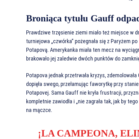
Broniąca tytułu Gauff odpa
Prawdziwe trzęsienie ziemi miało też miejsce w dr
turniejowa „czwórka” pożegnała się z Paryżem po
Potapovą. Amerykanka miała ten mecz na wyciągni
brakowało jej zaledwie dwóch punktów do zamknięc
Potapova jednak przetrwała kryzys, zdemolowała Ga
dopięła swego, przełamując faworytkę przy stanie 5
Potapovej. Sama Gauff nie kryła frustracji, prz
kompletnie zawiodła i „nie zagrała tak, jak by teg
na mączce.
¡LA CAMPEONA, EL