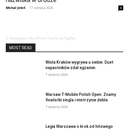
nazwiska w drodze
Michał Jeleń
-
17 czerwca 2026
0
© Newspaper WordPress Theme by TagDiv
MOST READ
Wisła Kraków wygrywa u siebie. Duet
napastników zdał egzamin
7 sierpnia 2026
Warsaw T-Mobile Polish Open: Znamy
finalistki singla i mistrzynie debla
7 sierpnia 2026
Legia Warszawa o krok od hitowego