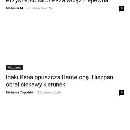
Przyszłość Nico Paza wciąż niepewna
Mateusz M.
-
25 czerwca 2026
0
Hiszpania
Inaki Pena opuszcza Barcelonę. Hiszpan
obrał ciekawy kierunek
Mateusz Topolski
-
23 czerwca 2026
0