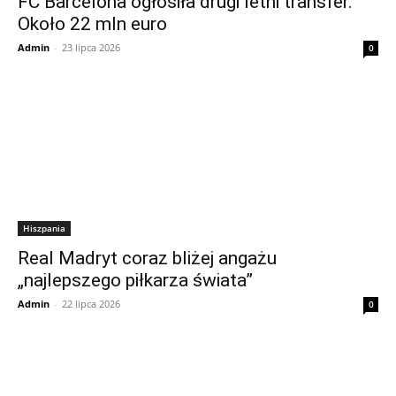
FC Barcelona ogłosiła drugi letni transfer.
Około 22 mln euro
Admin
-
23 lipca 2026
0
Hiszpania
Real Madryt coraz bliżej angażu
„najlepszego piłkarza świata”
Admin
-
22 lipca 2026
0