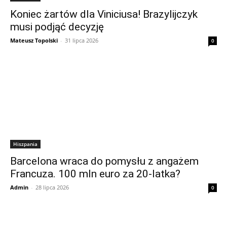
Koniec żartów dla Viniciusa! Brazylijczyk
musi podjąć decyzję
Mateusz Topolski
-
31 lipca 2026
0
Hiszpania
Barcelona wraca do pomysłu z angażem
Francuza. 100 mln euro za 20-latka?
Admin
-
28 lipca 2026
0