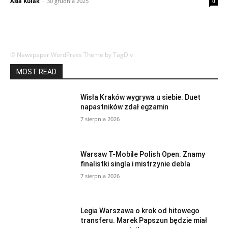
Asia Kułak
-
30 grudnia 2025
0
© Newspaper WordPress Theme by TagDiv
MOST READ
Wisła Kraków wygrywa u siebie. Duet
napastników zdał egzamin
7 sierpnia 2026
Warsaw T-Mobile Polish Open: Znamy
finalistki singla i mistrzynie debla
7 sierpnia 2026
Legia Warszawa o krok od hitowego
transferu. Marek Papszun będzie miał