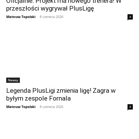
Oficjalnie: Projekt ma nowego trenera! W
przeszłości wygrywał PlusLigę
Mateusz Topolski
-
8 czerwca 2026
0
Newsy
Legenda PlusLigi zmienia ligę! Zagra w
byłym zespole Fornala
Mateusz Topolski
-
8 czerwca 2026
0