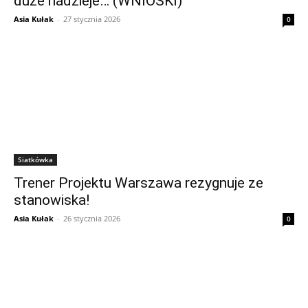
duże nadzieje… (WNIOSKI)
Asia Kułak
-
27 stycznia 2026
0
Siatkówka
Trener Projektu Warszawa rezygnuje ze
stanowiska!
Asia Kułak
-
26 stycznia 2026
0