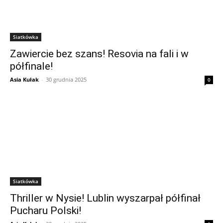
Siatkówka
Zawiercie bez szans! Resovia na fali i w
półfinale!
Asia Kułak
-
30 grudnia 2025
0
Siatkówka
Thriller w Nysie! Lublin wyszarpał półfinał
Pucharu Polski!