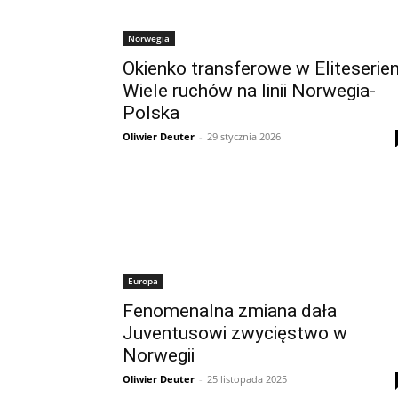
Norwegia
Okienko transferowe w Eliteserien
Wiele ruchów na linii Norwegia-
Polska
Oliwier Deuter
-
29 stycznia 2026
Europa
Fenomenalna zmiana dała
Juventusowi zwycięstwo w
Norwegii
Oliwier Deuter
-
25 listopada 2025