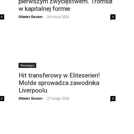
pierwszym zwycięstwem. Tromsø
w kapitalnej formie
Oliwier Deuter
-
24 marca 2026
0
0
Norwegia
Hit transferowy w Eliteserien!
Molde sprowadza zawodnika
Liverpoolu
Oliwier Deuter
-
27 lutego 2026
0
0