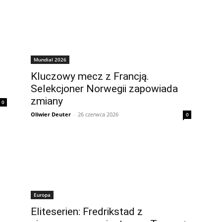
Mundial 2026
Kluczowy mecz z Francją.
Selekcjoner Norwegii zapowiada
zmiany
0
Oliwier Deuter
-
26 czerwca 2026
0
Europa
Eliteserien: Fredrikstad z