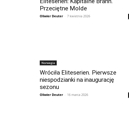
Eliteserien: Kapitalne Brann.
Przeciętne Molde
Oliwier Deuter
-
7 kwietnia 2026
Norwegia
Wróciła Eliteserien. Pierwsze
niespodzianki na inaugurację
sezonu
Oliwier Deuter
-
16 marca 2026