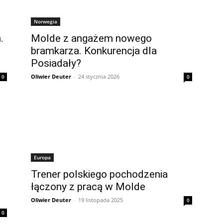
Norwegia
.
Molde z angażem nowego
bramkarza. Konkurencja dla
Posiadały?
Oliwier Deuter
-
24 stycznia 2026
0
0
Europa
Trener polskiego pochodzenia
łączony z pracą w Molde
Oliwier Deuter
-
19 listopada 2025
0
0