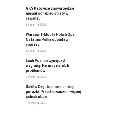
GKS Katowice znowu będzie
musiał odrabiać straty w
rewanżu
6 sierpnia 2026
Warsaw T-Mobile Polish Open:
Ostatnia Polka odpada z
imprezy
6 sierpnia 2026
Lech Poznań wymęczył
wygraną. Farerzy narobili
problemów
6 sierpnia 2026
Raków Częstochowa uniknął
porażki. Przed rewanżem więcej
jednak obaw…
6 sierpnia 2026