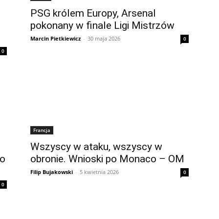
PSG królem Europy, Arsenal
pokonany w finale Ligi Mistrzów
Marcin Pietkiewicz
-
30 maja 2026
0
0
Francja
Wszyscy w ataku, wszyscy w
po
obronie. Wnioski po Monaco – OM
Filip Bujakowski
-
5 kwietnia 2026
0
0