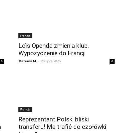
Francja
Loïs Openda zmienia klub.
Wypożyczenie do Francji
Mateusz M.
-
28 lipca 2026
0
0
Francja
Reprezentant Polski bliski
h
transferu! Ma trafić do czołówki