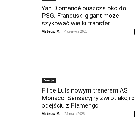
Yan Diomandé puszcza oko do
PSG. Francuski gigant może
szykować wielki transfer
Mateusz M.
-
4 czerwca 2026
Francja
Filipe Luís nowym trenerem AS
Monaco. Sensacyjny zwrot akcji 
odejściu z Flamengo
Mateusz M.
-
28 maja 2026