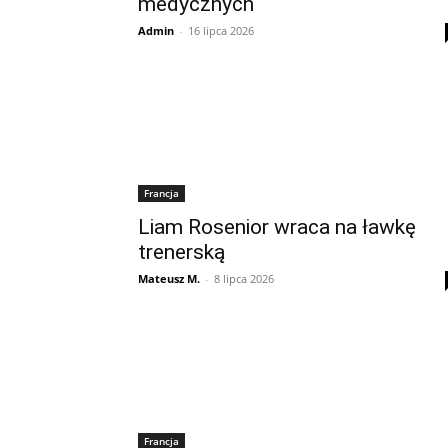
medycznych
Admin
-
16 lipca 2026
Francja
Liam Rosenior wraca na ławkę
trenerską
Mateusz M.
-
8 lipca 2026
Francja