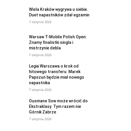
Wisła Kraków wygrywa u siebie.
Duet napastników zdał egzamin
7 sierpnia 2026
Warsaw T-Mobile Polish Open:
Znamy finalistki singla i
mistrzynie debla
7 sierpnia 2026
Legia Warszawa o krok od
hitowego transferu. Marek
Papszun będzie miał nowego
napastnika
7 sierpnia 2026
Ousmane Sow może wrócić do
Ekstraklasy. Tym razem nie
Górnik Zabrze
7 sierpnia 2026