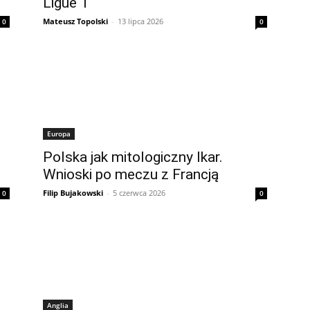
Ligue 1
Mateusz Topolski
-
13 lipca 2026
0
0
Europa
Polska jak mitologiczny Ikar.
Wnioski po meczu z Francją
Filip Bujakowski
-
5 czerwca 2026
0
0
Anglia