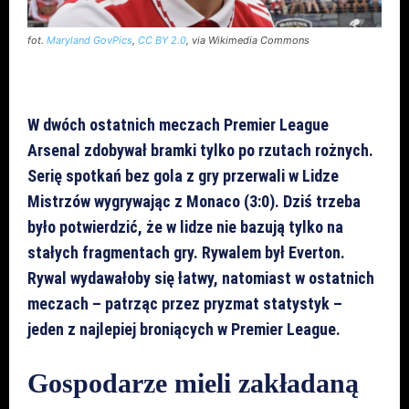
fot.
Maryland GovPics
,
CC BY 2.0
, via Wikimedia Commons
W dwóch ostatnich meczach Premier League
Arsenal zdobywał bramki tylko po rzutach rożnych.
Serię spotkań bez gola z gry przerwali w Lidze
Mistrzów wygrywając z Monaco (3:0). Dziś trzeba
było potwierdzić, że w lidze nie bazują tylko na
stałych fragmentach gry. Rywalem był Everton.
Rywal wydawałoby się łatwy, natomiast w ostatnich
meczach – patrząc przez pryzmat statystyk –
jeden z najlepiej broniących w Premier League.
Gospodarze mieli zakładaną