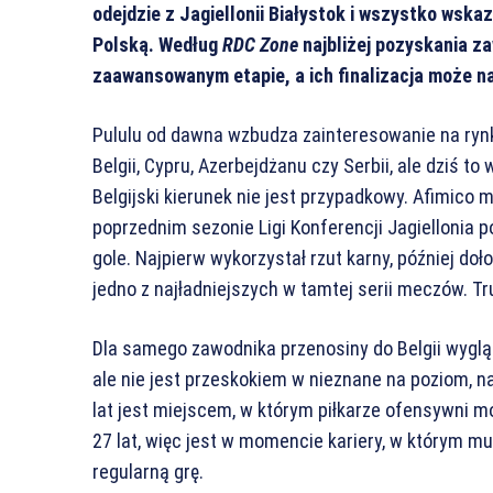
odejdzie z Jagiellonii Białystok i wszystko wska
Polską. Według
RDC Zone
najbliżej pozyskania z
zaawansowanym etapie, a ich finalizacja może na
Pululu od dawna wzbudza zainteresowanie na rynk
Belgii, Cypru, Azerbejdżanu czy Serbii, ale dziś t
Belgijski kierunek nie jest przypadkowy. Afimico
poprzednim sezonie Ligi Konferencji Jagiellonia p
gole. Najpierw wykorzystał rzut karny, później doł
jedno z najładniejszych w tamtej serii meczów. T
Dla samego zawodnika przenosiny do Belgii wygląd
ale nie jest przeskokiem w nieznane na poziom, n
lat jest miejscem, w którym piłkarze ofensywni m
27 lat, więc jest w momencie kariery, w którym mus
regularną grę.