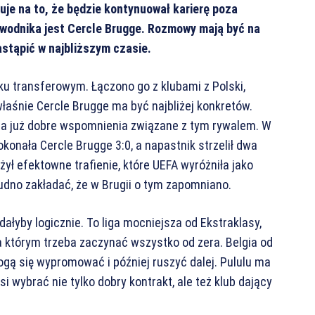
zuje na to, że będzie kontynuował karierę poza
awodnika jest Cercle Brugge. Rozmowy mają być na
stąpić w najbliższym czasie.
u transferowym. Łączono go z klubami z Polski,
o właśnie Cercle Brugge ma być najbliżej konkretów.
 ma już dobre wspomnienia związane z tym rywalem. W
okonała Cercle Brugge 3:0, a napastnik strzelił dwa
ożył efektowne trafienie, które UEFA wyróżniła jako
rudno zakładać, że w Brugii o tym zapomniano.
ałyby logicznie. To liga mocniejsza od Ekstraklasy,
a którym trzeba zaczynać wszystko od zera. Belgia od
ogą się wypromować i później ruszyć dalej. Pululu ma
i wybrać nie tylko dobry kontrakt, ale też klub dający