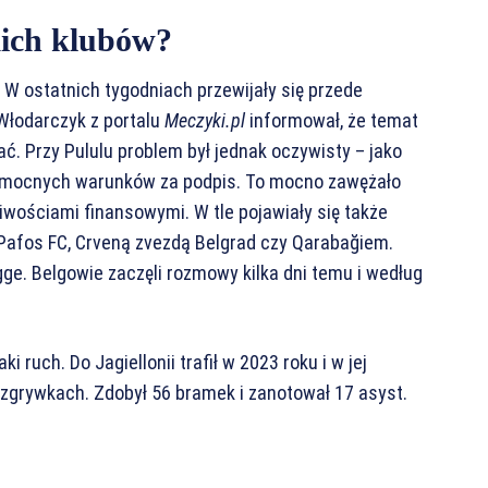
kich klubów?
 W ostatnich tygodniach przewijały się przede
Włodarczyk z portalu
Meczyki.pl
informował, że temat
. Przy Pululu problem był jednak oczywisty – jako
i mocnych warunków za podpis. To mocno zawężało
wościami finansowymi. W tle pojawiały się także
z Pafos FC, Crveną zvezdą Belgrad czy Qarabağiem.
ge. Belgowie zaczęli rozmowy kilka dni temu i według
ki ruch. Do Jagiellonii trafił w 2023 roku i w jej
zgrywkach. Zdobył 56 bramek i zanotował 17 asyst.