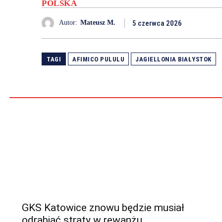
POLSKA
5 czerwca 2026
Autor:
Mateusz M.
TAGI
AFIMICO PULULU
JAGIELLONIA BIAŁYSTOK
GKS Katowice znowu będzie musiał
odrabiać straty w rewanżu