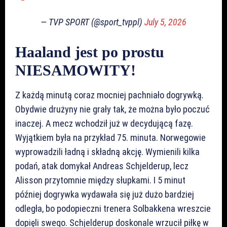
— TVP SPORT (@sport_tvppl)
July 5, 2026
Haaland jest po prostu
NIESAMOWITY!
Z każdą minutą coraz mocniej pachniało dogrywką.
Obydwie drużyny nie grały tak, że można było poczuć
inaczej. A mecz wchodził już w decydującą fazę.
Wyjątkiem była na przykład 75. minuta. Norwegowie
wyprowadzili ładną i składną akcję. Wymienili kilka
podań, atak domykał Andreas Schjelderup, lecz
Alisson przytomnie między słupkami. I 5 minut
później dogrywka wydawała się już dużo bardziej
odległa, bo podopieczni trenera Solbakkena wreszcie
dopięli swego. Schjelderup doskonale wrzucił piłkę w