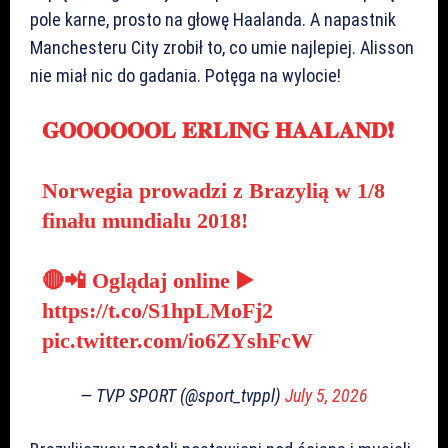
pole karne, prosto na głowę Haalanda. A napastnik
Manchesteru City zrobił to, co umie najlepiej. Alisson
nie miał nic do gadania. Potęga na wylocie!
𝐆𝐎𝐎𝐎𝐎𝐎𝐎𝐋 𝐄𝐑𝐋𝐈𝐍𝐆 𝐇𝐀𝐀𝐋𝐀𝐍𝐃❗
Norwegia prowadzi z Brazylią w 1/8
finału mundialu 2018!
🔴📲 Oglądaj online ▶️
https://t.co/S1hpLMoFj2
pic.twitter.com/io6ZYshFcW
— TVP SPORT (@sport_tvppl)
July 5, 2026