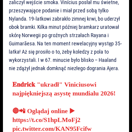
zaliczył wejście smoka. Vinícius posłał mu świetne,
przeszywające podanie i miał przed sobą tylko
Nylanda. 19-latkowi zabrakło zimnej krwi, bo uderzył
obok bramki. Kilka minut później bramkarz uratował
skórę Norwegii po groźnych strzałach Rayana i
Guimarãesa. Na ten moment rewelacyjny występ 35-
latka! Aż się prosiło o to, żeby koledzy z pola to
wykorzystali. I w 67. minucie było blisko – Haaland
nie zdążył jednak domknąć niezłego dogrania Ajera.
𝐄𝐧𝐝𝐫𝐢𝐜𝐤 "ukradł" Viniciusowi
najpiękniejszą asystę mundialu 2026!
🔴📲 Oglądaj online ▶️
https://t.co/S1hpLMoFj2
pic.twitter.com/KAN95Fcifw