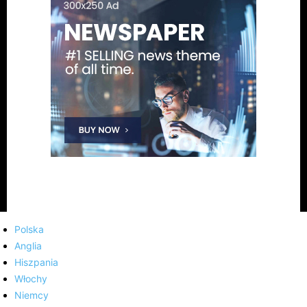
Polska
Anglia
Hiszpania
Włochy
Niemcy