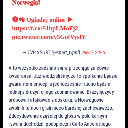
𝐍𝐨𝐫𝐰𝐞𝐠𝐢𝐚̨❗
🔴📲 Oglądaj online ▶️
https://t.co/S1hpLMoFj2
pic.twitter.com/y5GofVyslY
— TVP SPORT (@sport_tvppl)
July 5, 2026
A to wszystko zadziało się w przeciągu zaledwie
kwadransa. Już wiedzieliśmy, że to spotkanie będzie
gwarantem emocji, a jednocześnie trudno będzie
jednej z drużyn o jego zdominowanie. Brazylijczycy
próbowali atakować z doskoku, a Norwegowie
zwolnili tempo i grali nieco bardziej zachowawczo.
Zdecydowanie częściej do głosu w polu karnym
rywala dochodzili podopieczni Carlo Ancelottiego.