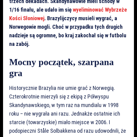
trzech dekadach. Skandynawowie mieli schody w
1/16 finału, ale udało im się
wyeliminować Wybrzeże
Kości Słoniowej
. Brazylijczycy musieli wygrać, a
Norwegowie mogli. Choć w przypadku tych drugich
nadzieje są ogromne, bo kraj zakochał się w futbolu
na zabój.
Mocny początek, szarpana
gra
Historycznie Brazylia nie umie grać z Norwegią.
Czterokrotnie mierzyli się z ekipą z Półwyspu
Skandynawskiego, w tym raz na mundialu w 1998
roku – nie wygrała ani razu. Jednakże ostatnie ich
starcie (towarzyskie) miało miejsce w 2006. I
podopieczni Ståle Solbakkena od razu udowodnili, że