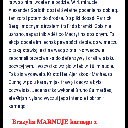
łatwo z nimi wcale nie będzie. W 4. minucie
Alexander Sørloth dostał świetne podanie na dobieg,
ten zgrał potem do środka. Do piłki dopadł Patrick
Berg i mocnym strzałem trafił do bramki. Gola nie
uznano, napastnik Atlético Madryt na spalonym. Ta
akcja dodała im jednak pewności siebie, co w meczu
o taką stawkę jest na wagę złota. Norwegowie
zepchnęli przeciwnika do defensywy i grali w ataku
pozycyjnym. I wszystko wzięło w łeb w 10. minucie.
Tak się wydawało. Kristoffer Ajer skosił Matheusa
Cunhę w polu karnym jak trawę i decyzja była
oczywista. Jedenastkę wykonał Bruno Guimarães,
ale Ørjan Nyland wyczuł jego intencje i obronił
karnego!
𝐁𝐫𝐚𝐳𝐲𝐥𝐢𝐚 𝐌𝐀𝐑𝐍𝐔𝐉𝐄 𝐤𝐚𝐫𝐧𝐞𝐠𝐨 𝐳