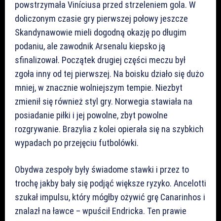
powstrzymała Viníciusa przed strzeleniem gola. W
doliczonym czasie gry pierwszej połowy jeszcze
Skandynawowie mieli dogodną okazję po długim
podaniu, ale zawodnik Arsenalu kiepsko ją
sfinalizował. Początek drugiej części meczu był
zgoła inny od tej pierwszej. Na boisku działo się dużo
mniej, w znacznie wolniejszym tempie. Niezbyt
zmienił się również styl gry. Norwegia stawiała na
posiadanie piłki i jej powolne, zbyt powolne
rozgrywanie. Brazylia z kolei opierała się na szybkich
wypadach po przejęciu futbolówki.
Obydwa zespoły były świadome stawki i przez to
trochę jakby bały się podjąć większe ryzyko. Ancelotti
szukał impulsu, który mógłby ożywić grę Canarinhos i
znalazł na ławce – wpuścił Endricka. Ten prawie