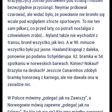
Brazylijczycy zostali postawieni pod ścianą i musieli
bezwzględnie przycisnąć. Neymar próbował
czarować, ale widać było, że powołanie nie broniło się
wcale pod względem stricte sportowym. To nie ten
sam piłkarz, co przed laty, co potrafi nostalgia z
człowiekiem zrobić… Nyland także nie wychodził z
transu, bronił wszystko, jak leci. A w 90. minucie
wszystko było już jasne. Haaland kropnął z daleka,
ponownie po podaniu Schjelderupa. 62. bramka w 54.
spotkaniu w norweskich barwach. Koniec! Nokaut!
Brazylia na deskach! Jeszcze Canarinhos zdobyli
bramkę honorową z karnego, ale nie dawała ona w
zasadzie nic.
W Polsce mówimy „polegać jak na Zawiszy”, a
Norwegowie mówią zapewne „polegać jak na
Erlingu”. Bo kto jak nie on? Kto inny mógłby zapewnić