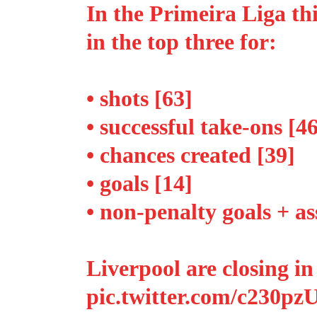
In the Primeira Liga th
in the top three for:
• shots [63]
• successful take-ons [46
• chances created [39]
• goals [14]
• non-penalty goals + as
Liverpool are closing in
pic.twitter.com/c230pz