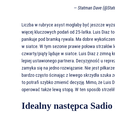
— Statman Dave (@Sta
Liczba w rubryce asyst mogłaby być jeszcze wyższa
więcej kluczowych podań od 25-latka. Luis Diaz to
panikuje pod bramką rywala. Ma dobre wykończenie
w siatce. W tym sezonie prawie połowa strzałów le
czwarty/piąty ląduje w siatce. Luis Diaz z zimną 
lepiej ustawionego partnera. Decyzyjność u repre
zamyka się na jedno rozwiązanie. Nie jest piłkar
bardzo często ścinając z lewego skrzydła szuka zej
to potrafi szybko zmienić decyzję. Mimo, że Luis D
operować także lewą stopą. W ten sposób strzelił 
Idealny następca Sadi