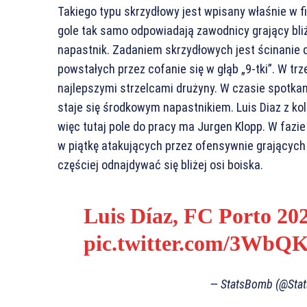
Takiego typu skrzydłowy jest wpisany właśnie w fi
gole tak samo odpowiadają zawodnicy grający bliże
napastnik. Zadaniem skrzydłowych jest ścinanie 
powstałych przez cofanie się w głąb „9-tki”. W tr
najlepszymi strzelcami drużyny. W czasie spotkani
staje się środkowym napastnikiem. Luis Diaz z kol
więc tutaj pole do pracy ma Jurgen Klopp. W fazie
w piątkę atakujących przez ofensywnie grającyc
częściej odnajdywać się bliżej osi boiska.
Luis Díaz, FC Porto 2
pic.twitter.com/3Wb
— StatsBomb (@St