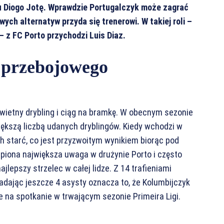
u Diogo Jotę. Wprawdzie Portugalczyk może zagrać
wych alternatyw przyda się trenerowi. W takiej roli –
 – z FC Porto przychodzi Luis Diaz.
e przebojowego
wietny drybling i ciąg na bramkę. W obecnym sezonie
większą liczbą udanych dryblingów. Kiedy wchodzi w
h starć, co jest przyzwoitym wynikiem biorąc pod
upiona największa uwaga w drużynie Porto i często
ajlepszy strzelec w całej lidze. Z 14 trafieniami
ładając jeszcze 4 asysty oznacza to, że Kolumbijczyk
e na spotkanie w trwającym sezonie Primeira Ligi.