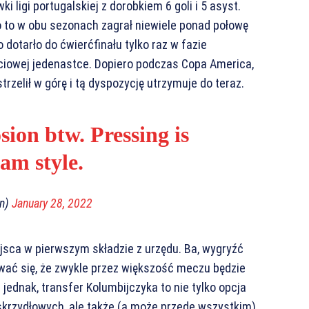
ligi portugalskiej z dorobkiem 6 goli i 5 asyst.
 to w obu sezonach zagrał niewiele ponad połowę
o dotarło do ćwierćfinału tylko raz w fazie
ciowej jedenastce. Dopiero podczas Copa America,
rzelił w górę i tą dyspozycję utrzymuje do teraz.
osion btw. Pressing is
am style.
rn)
January 28, 2022
ejsca w pierwszym składzie z urzędu. Ba, wygryźć
wać się, że zwykle przez większość meczu będzie
 jednak, transfer Kolumbijczyka to nie tylko opcja
skrzydłowych, ale także (a może przede wszystkim)