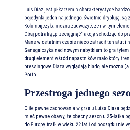
Luis Diaz jest piłkarzem o charakterystyce bardz
pojedynki jeden na jednego, świetnie dryblują, są 
Kolumbijczyka można zauważyć, że i w tym elemen
Obaj potrafią „przeciągnąć” akcję schodząc do pr
Mane w ostatnim czasie nieco zatracił ten atut i n
Senegalczyka nad nowym nabytkiem to gra tyłem d
drugi element wśród napastników mało który trener
pressingowe Diaza wyglądają blado, ale można (a 
Porto.
Przestroga jednego sez
O ile pewne zachowania w grze u Luisa Diaza będ
mieć pewne obawy, że obecny sezon u 25-latka b
do Europy trafił w wieku 22 lat i od początku nie 