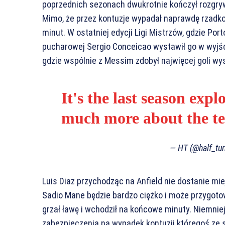
poprzednich sezonach dwukrotnie kończył rozgrywki 
Mimo, że przez kontuzje wypadał naprawdę rzadko
minut. W ostatniej edycji Ligi Mistrzów, gdzie Port
pucharowej Sergio Conceicao wystawił go w wyjś
gdzie wspólnie z Messim zdobył najwięcej goli wyst
It's the last season expl
much more about the te
— HT (@half_tu
Luis Diaz przychodząc na Anfield nie dostanie mi
Sadio Mane będzie bardzo ciężko i może przygoto
grzał ławę i wchodził na końcowe minuty. Niemniej
zabezpieczenia na wypadek kontuzji któregoś ze 