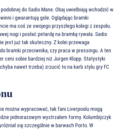
o podobnej do Sadio Mane. Obaj uwielbiają wchodzić w
zwinni i gwarantują gole. Oglądając bramki
cie ma coś ze swojego przyszłego kolegi z zespołu.
awej nogi i posłać petardę na bramkę rywala. Sadio
ie jest już tak skuteczny. Z kolei przewaga
o bramki przeciwnika, czy praca w pressingu. A ten
 ceni sobie bardziej niż Jurgen Klopp. Statystyki
chyba nawet trzeba) zrzucić to na karb stylu gry FC
onu
zie można wypracować, tak fani Liverpoolu mogą
ędzie jednorazowym wystrzałem formy. Kolumbijczyk
wyróżniał się szczególnie w barwach Porto. W