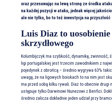
oraz przesuwając na lewą stronę ze środka atak
na każdej pozycji w ataku, jednak więcej jakościo
ale nie tylko, bo to też inwestycja na przyszłość
Luis Diaz to uosobieni
skrzydłowego
Kolumbijczyk ma szybkość, dynamikę, zwinność, ś
ligi portugalskiej jest trzecim zawodnikiem z naj
pojedynek z obrońcą – średnio wygrywa 63% takic
uwagę, że na ligowych boiskach to na nim jest sk
ma przed sobą kilku rywali. Diaz to obecnie drugi n
ustępuje tylko Darwinowi Nunezowi z Benfici. Dok
średnio zalicza dokładnie jeden udział przy bramc