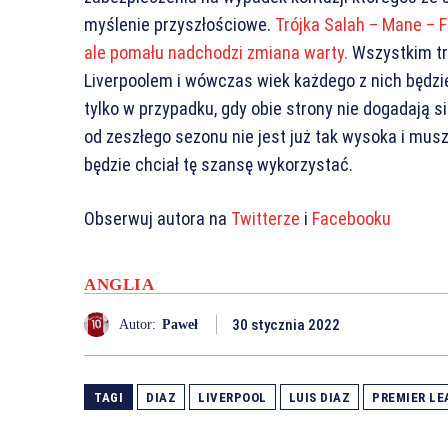
myślenie przyszłościowe.
Trójka Salah – Mane – F
ale pomału nadchodzi zmiana warty.
Wszystkim t
Liverpoolem i wówczas wiek każdego z nich będzie
tylko w przypadku, gdy obie strony nie dogadają s
od zeszłego sezonu nie jest już tak wysoka i musz
będzie chciał tę szansę wykorzystać.
Obserwuj autora na
Twitterze
i
Facebooku
ANGLIA
30 stycznia 2022
Autor:
Paweł
TAGI
DIAZ
LIVERPOOL
LUIS DIAZ
PREMIER LE