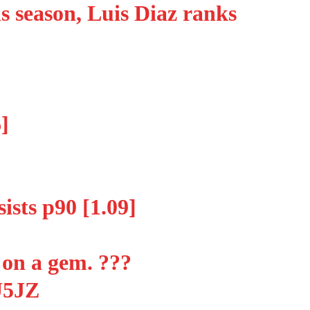
is season, Luis Diaz ranks
]
sists p90 [1.09]
 on a gem. ???
U5JZ