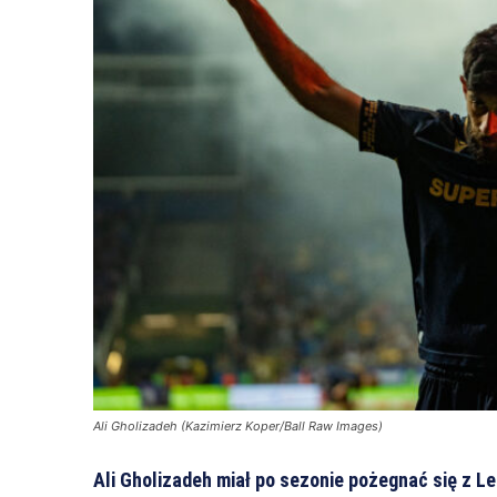
Ali Gholizadeh (Kazimierz Koper/Ball Raw Images)
Ali Gholizadeh miał po sezonie pożegnać się z L