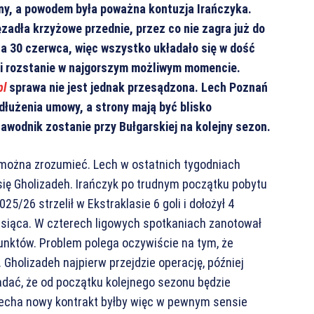
ny, a powodem była poważna kontuzja Irańczyka.
adła krzyżowe przednie, przez co nie zagra już do
 30 czerwca, więc wszystko układało się w dość
z i rozstanie w najgorszym możliwym momencie.
pl
sprawa nie jest jednak przesądzona. Lech Poznań
łużenia umowy, a strony mają być blisko
 zawodnik zostanie przy Bułgarskiej na kolejny sezon.
ry można zrozumieć. Lech w ostatnich tygodniach
się Gholizadeh. Irańczyk po trudnym początku pobytu
5/26 strzelił w Ekstraklasie 6 goli i dołożył 4
iesiąca. W czterech ligowych spotkaniach zanotował
punktów. Problem polega oczywiście na tym, że
holizadeh najpierw przejdzie operację, później
ładać, że od początku kolejnego sezonu będzie
echa nowy kontrakt byłby więc w pewnym sensie