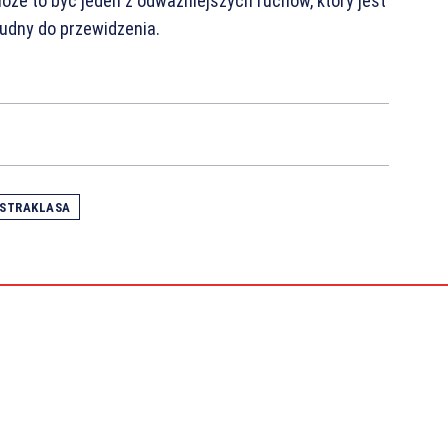
oże to być jeden z odważniejszych ruchów, który jest
rudny do przewidzenia.
KSTRAKLASA