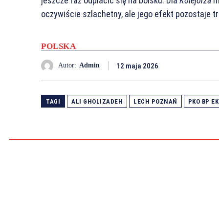
jeszcze raz odpłacić się na boisku. Dla
Kolejorza
m
oczywiście szlachetny, ale jego efekt pozostaje t
POLSKA
12 maja 2026
Autor:
Admin
TAGI
ALI GHOLIZADEH
LECH POZNAŃ
PKO BP E