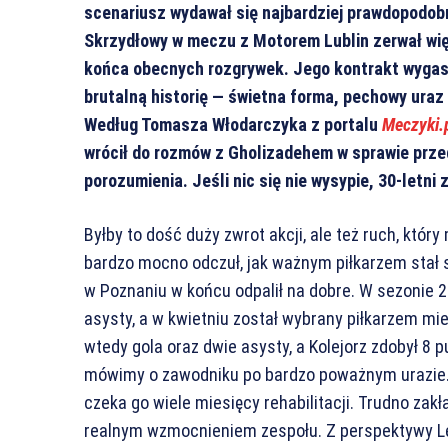
scenariusz wydawał się najbardziej prawdopodob
Skrzydłowy w meczu z Motorem Lublin zerwał więz
końca obecnych rozgrywek. Jego kontrakt wygasa
brutalną historię — świetna forma, pechowy ura
Według Tomasza Włodarczyka z portalu
Meczyki.
wrócił do rozmów z Gholizadehem w sprawie przed
porozumienia. Jeśli nic się nie wysypie, 30-letni
Byłby to dość duży zwrot akcji, ale też ruch, któ
bardzo mocno odczuł, jak ważnym piłkarzem stał 
w Poznaniu w końcu odpalił na dobre. W sezonie 202
asysty, a w kwietniu został wybrany piłkarzem m
wtedy gola oraz dwie asysty, a Kolejorz zdobył 8 
mówimy o zawodniku po bardzo poważnym urazie. G
czeka go wiele miesięcy rehabilitacji. Trudno zak
realnym wzmocnieniem zespołu. Z perspektywy L