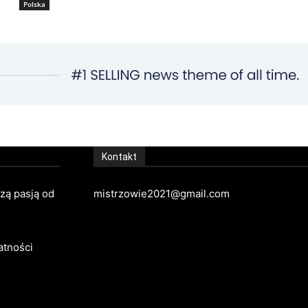
Polska
Kontakt
szą pasją od
mistrzowie2021@gmail.com
atności