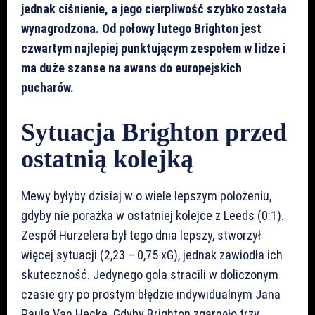
jednak ciśnienie, a jego cierpliwość szybko została
wynagrodzona. Od połowy lutego Brighton jest
czwartym najlepiej punktującym zespołem w lidze i
ma duże szanse na awans do europejskich
pucharów.
Sytuacja Brighton przed
ostatnią kolejką
Mewy byłyby dzisiaj w o wiele lepszym położeniu,
gdyby nie porażka w ostatniej kolejce z Leeds (0:1).
Zespół Hurzelera był tego dnia lepszy, stworzył
więcej sytuacji (2,23 – 0,75 xG), jednak zawiodła ich
skuteczność. Jedynego gola stracili w doliczonym
czasie gry po prostym błędzie indywidualnym Jana
Paula Van Hecke. Gdyby Brighton zgarnęło trzy