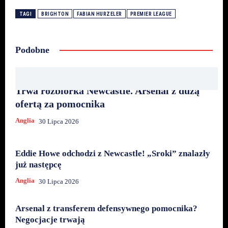
TAGI
BRIGHTON
FABIAN HURZELER
PREMIER LEAGUE
Podobne
Trwa rozbiórka Newcastle. Arsenal z dużą
ofertą za pomocnika
Anglia
30 Lipca 2026
Eddie Howe odchodzi z Newcastle! „Sroki” znalazły
już następcę
Anglia
30 Lipca 2026
Arsenal z transferem defensywnego pomocnika?
Negocjacje trwają