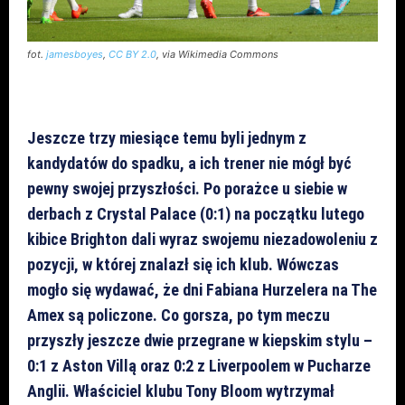
fot.
jamesboyes
,
CC BY 2.0
, via Wikimedia Commons
Jeszcze trzy miesiące temu byli jednym z
kandydatów do spadku, a ich trener nie mógł być
pewny swojej przyszłości. Po porażce u siebie w
derbach z Crystal Palace (0:1) na początku lutego
kibice Brighton dali wyraz swojemu niezadowoleniu z
pozycji, w której znalazł się ich klub. Wówczas
mogło się wydawać, że dni Fabiana Hurzelera na The
Amex są policzone. Co gorsza, po tym meczu
przyszły jeszcze dwie przegrane w kiepskim stylu –
0:1 z Aston Villą oraz 0:2 z Liverpoolem w Pucharze
Anglii. Właściciel klubu Tony Bloom wytrzymał