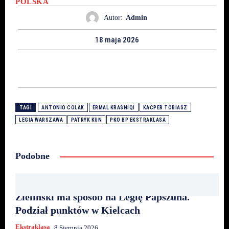
POLSKA
Autor:
Admin
18 maja 2026
TAGI
ANTONIO COLAK
ERMAL KRASNIQI
KACPER TOBIASZ
LEGIA WARSZAWA
PATRYK KUN
PKO BP EKSTRAKLASA
Podobne
Zieliński ma sposób na Legię Papszuna.
Podział punktów w Kielcach
Ekstraklasa
8 Sierpnia 2026