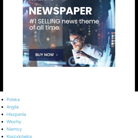
Polska
Anglia
Hiszpania
Włochy
Niemcy
Koszykówka