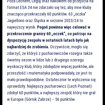
Poza Lechem, Legią oraz Rakowem od przejścia na
format ESA 34 nie zdarzało się też, aby inne kluby
znacząco przekraczały 60 punktów. 63 „oczka”
Jagiellonii oraz Śląska w sezonie 2023/24 to
najwyższy wynik.
Pogoń powinna więc celować w
przekroczenie granicy 60 „oczek”, co patrząc na
dyspozycję zespołu w ostatnich latach było jak
najbardziej do zrobienia.
Oczywiście, mogło się
zdarzyć, że któryś z pucharowiczów rozegra także
świetny sezon w lidze lub z drugiego szeregu
wyskoczy klub, który zdobędzie więcej punktów, ale
przeszłość i matematyka podpowiadały, że jest to
mało prawdopodobne. Ostatecznie te wyliczenia się
sprawdziły. Najlepszy pucharowicz (Lech Poznań)
zdobył 60 punktów, a najlepszy zespół, który nie grał
w Europie (Górnik Zabrze) – 56 punktów.