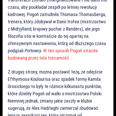
czasu, aby poukładał zespół po letniej rewolucji
kadrowej. Pogoń zatrudniła Thomasa Thomasberga,
trenera, który zdobywał w Danii trofea (mistrzostwo
z Midrjylland, krajowy puchar z Randers), ale jego
filozofia stoi w kontraście do tej opartej na
ofensywnym nastawieniu, którą od dłuższego czasu
podążali
Portowcy
.
W ten sposób Pogoń straciła
budowaną przez lata tożsamość.
Z drugiej strony, można postawić tezę, że odejście
Efthymiosa Koulourisa oraz spadek formy Kamila
Grosickiego to były te różnice kilkunastu punktów,
które dzieliły Pogoń od walki o mistrzostwo Polski.
Niemniej jednak, zmiany jakie zaszły w klubie
sugerują, że Alex Haditaghi zamierzał zbudować
lepszy zespół niż ten, który otrzymał od