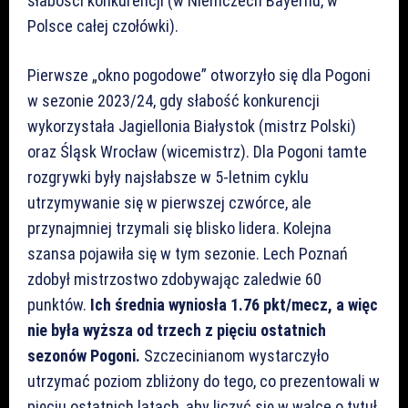
słabości konkurencji (w Niemczech Bayernu, w
Polsce całej czołówki).
Pierwsze „okno pogodowe” otworzyło się dla Pogoni
w sezonie 2023/24, gdy słabość konkurencji
wykorzystała Jagiellonia Białystok (mistrz Polski)
oraz Śląsk Wrocław (wicemistrz). Dla Pogoni tamte
rozgrywki były najsłabsze w 5-letnim cyklu
utrzymywanie się w pierwszej czwórce, ale
przynajmniej trzymali się blisko lidera. Kolejna
szansa pojawiła się w tym sezonie. Lech Poznań
zdobył mistrzostwo zdobywając zaledwie 60
punktów.
Ich średnia wyniosła 1.76 pkt/mecz, a więc
nie była wyższa od trzech z pięciu ostatnich
sezonów Pogoni.
Szczecinianom wystarczyło
utrzymać poziom zbliżony do tego, co prezentowali w
pięciu ostatnich latach, aby liczyć się w walce o tytuł.