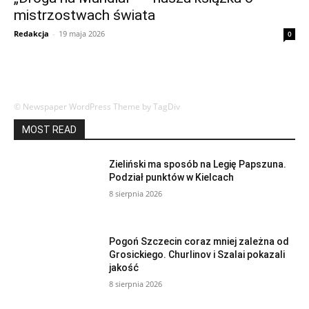
mistrzostwach świata
Redakcja
-
19 maja 2026
0
© Newspaper WordPress Theme by TagDiv
MOST READ
Zieliński ma sposób na Legię Papszuna.
Podział punktów w Kielcach
8 sierpnia 2026
Pogoń Szczecin coraz mniej zależna od
Grosickiego. Churlinov i Szalai pokazali
jakość
8 sierpnia 2026