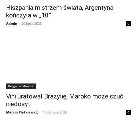
Hiszpania mistrzem świata, Argentyna
kończyła w „10”
Admin
-
20 lipca 2026
0
Droga na Mundial
Vini uratował Brazylię, Maroko może czuć
niedosyt
Marcin Pietkiewicz
-
14 czerwca 2026
0