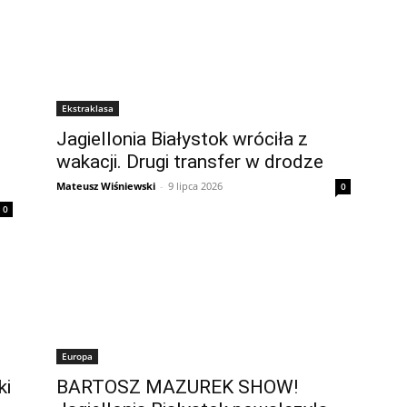
Ekstraklasa
Jagiellonia Białystok wróciła z
wakacji. Drugi transfer w drodze
Mateusz Wiśniewski
-
9 lipca 2026
0
0
Europa
ki
BARTOSZ MAZUREK SHOW!