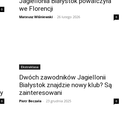
Jagiellonia Białystok powalczyła
we Florencji
0
Mateusz Wiśniewski
-
26 lutego 2026
0
Ekstraklasa
Dwóch zawodników Jagiellonii
Białystok znajdzie nowy klub? Są
y
zainteresowani
Piotr Beczała
-
23 grudnia 2025
0
0