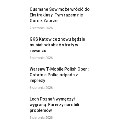
Ousmane Sow może wrócić do
Ekstraklasy. Tym razem nie
Górnik Zabrze
7 sierpnia 2026
GKS Katowice znowu będzie
musiał odrabiać straty w
rewanżu
6 sierpnia 2026
Warsaw T-Mobile Polish Open:
Ostatnia Polka odpada z
imprezy
6 sierpnia 2026
Lech Poznań wymęczył
wygraną. Farerzy narobili
problemów
6 sierpnia 2026