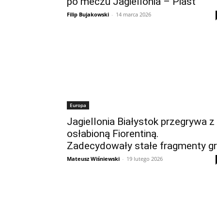
po meczu Jagiellonia – Piast
Filip Bujakowski
-
14 marca 2026
Europa
Jagiellonia Białystok przegrywa z
osłabioną Fiorentiną.
Zadecydowały stałe fragmenty gr
Mateusz Wiśniewski
-
19 lutego 2026