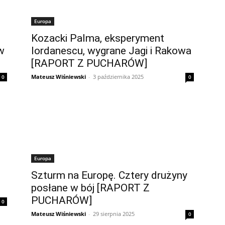
Europa
Kozacki Palma, eksperyment
w
Iordanescu, wygrane Jagi i Rakowa
[RAPORT Z PUCHARÓW]
Mateusz Wiśniewski
-
3 października 2025
0
0
Europa
Szturm na Europę. Cztery drużyny
posłane w bój [RAPORT Z
PUCHARÓW]
0
Mateusz Wiśniewski
-
29 sierpnia 2025
0