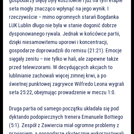
gospodarzy błędy były kosztowne i już na tym etapie
seta mogły znacząco wpłynąć na jego wynik. I
rzeczywiście – mimo ogromnych starań Bogdanka
LUK Lublin długo nie była w stanie dogonić dobrze
dysponowanego rywala. Jednak w końcówce partii,
dzięki niesamowitemu uporowi i koncentracji,
gospodarze doprowadzili do remisu (21:21). Emocje
sięgały zenitu – nie tylko w hali, ale zapewne także
przed telewizorami. W decydujących akcjach to
lublinianie zachowali więcej zimnej krwi, a po
świetnej punktowej zagrywce Wilfredo Leona wygrali
seta 25:22, obejmując prowadzenie w meczu 1:0.
Druga partia od samego początku układała się pod
dyktando podopiecznych trenera Emanuele Bottiego
(5:1). Zespół z Zawiercia miał ogromne problemy z
przyjęciem, a gospodarze skutecznie wykorzystywali