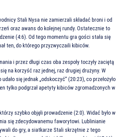
dnicy Stali Nysa nie zamierzali składać broni i od
arzeń oraz awans do kolejnej rundy. Ostatecznie to
adzenie (4:6). Od tego momentu gra gości stała się
ał ten, do którego przyzwyczaili kibiców.
nia i przez długi czas oba zespoły toczyły zaciętą
się na korzyść raz jednej, raz drugiej drużyny. W
dało się jednak „odskoczyć” (20:23), co przełożyło
 ten tylko podgrzał apetyty kibiców zgromadzonych w
 którzy szybko objęli prowadzenie (2:0). Widać było w
nia się zdecydowanemu faworytowi. Lublinianie
ali do gry, a siatkarze Stali skrzętnie z tego