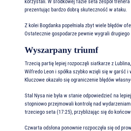
korzystali. W środkowej fazie seta zespół trenera
prezentując bardzo dobrą skuteczność w ataku.
Z kolei Bogdanka popełniała zbyt wiele błędów of
Ostatecznie gospodarze pewnie wygrali drugiego 
Wyszarpany triumf
Trzecią partię lepiej rozpoczęli siatkarze z Lublin
Wilfredo Leon i spółka szybko wzięli się w garść 
Kluczowe okazało się ograniczenie błędów własnyc
Stal Nysa nie była w stanie odpowiedzieć na lepie
stopniowo przejmowali kontrolę nad wydarzeniami
trzeciego seta (17:25), przybliżając się do końco
Czwarta odsłona ponownie rozpoczęła się od pro