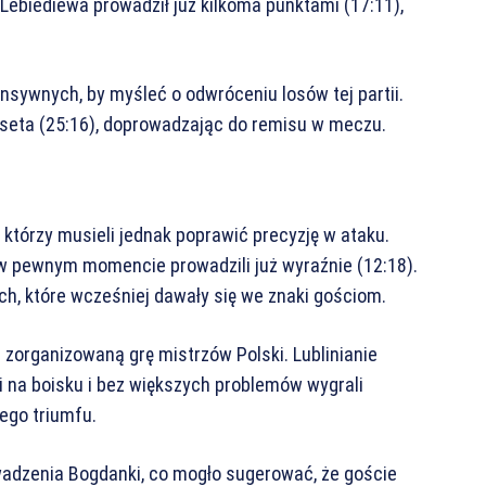
 Lebiediewa prowadził już kilkoma punktami (17:11),
ensywnych, by myśleć o odwróceniu losów tej partii.
seta (25:16), doprowadzając do remisu w meczu.
a, którzy musieli jednak poprawić precyzję w ataku.
i w pewnym momencie prowadzili już wyraźnie (12:18).
h, które wcześniej dawały się we znaki gościom.
j zorganizowaną grę mistrzów Polski. Lublinianie
 na boisku i bez większych problemów wygrali
wego triumfu.
wadzenia Bogdanki, co mogło sugerować, że goście