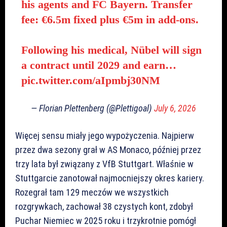
his agents and FC Bayern. Transfer
fee: €6.5m fixed plus €5m in add-ons.
Following his medical, Nübel will sign
a contract until 2029 and earn…
pic.twitter.com/aIpmbj30NM
— Florian Plettenberg (@Plettigoal)
July 6, 2026
Więcej sensu miały jego wypożyczenia. Najpierw
przez dwa sezony grał w AS Monaco, później przez
trzy lata był związany z VfB Stuttgart. Właśnie w
Stuttgarcie zanotował najmocniejszy okres kariery.
Rozegrał tam 129 meczów we wszystkich
rozgrywkach, zachował 38 czystych kont, zdobył
Puchar Niemiec w 2025 roku i trzykrotnie pomógł