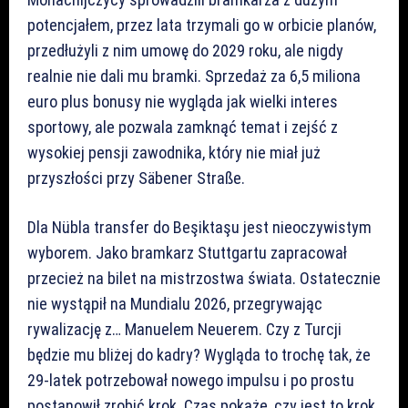
potencjałem, przez lata trzymali go w orbicie planów,
przedłużyli z nim umowę do 2029 roku, ale nigdy
realnie nie dali mu bramki. Sprzedaż za 6,5 miliona
euro plus bonusy nie wygląda jak wielki interes
sportowy, ale pozwala zamknąć temat i zejść z
wysokiej pensji zawodnika, który nie miał już
przyszłości przy Säbener Straße.
Dla Nübla transfer do Beşiktaşu jest nieoczywistym
wyborem. Jako bramkarz Stuttgartu zapracował
przecież na bilet na mistrzostwa świata. Ostatecznie
nie wystąpił na Mundialu 2026, przegrywając
rywalizację z… Manuelem Neuerem. Czy z Turcji
będzie mu bliżej do kadry? Wygląda to trochę tak, że
29-latek potrzebował nowego impulsu i po prostu
postanowił zrobić krok. Czas pokaże, czy jest to krok