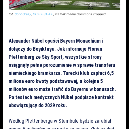
fot.
SonoGrazy
,
CC BY-SA 4.0
, via Wikimedia Commons cropped
Alexander Nübel opuści Bayern Monachium i
dołączy do Beşiktaşu. Jak informuje Florian
Plettenberg ze Sky Sport, wszystkie strony
osiągnęły pełne porozumienie w sprawie transferu
niemieckiego bramkarza. Turecki klub zapłaci 6,5
miliona euro kwoty podstawowej, a kolejne 5
milionów euro może trafić do Bayernu w bonusach.
Po testach medycznych Nübel podpisze kontrakt
obowiązujący do 2029 roku.
Według Plettenberga w Stambule będzie zarabiał
ponad 5 milionów euro netto za sezon. Klub szukał