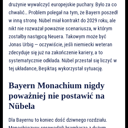
drużynie wywalczyć europejskie puchary. Było za co
chwalić… Problem polegał na tym, że Bayern poszedł
w inną stronę. Nübel miał kontrakt do 2029 roku, ale
nikt nie rozważał poważnie scenariusza, w którym
zostałby następcą Neuera. Takowym może być
Jonas Urbig — oczywiście, jeśli niemiecki weteran
zdecyduje się już na zakończenie kariery, a to
systematycznie odkłada. Nübel przestał się liczyć w
tej układance, Beşiktaş wykorzystał sytuację.
Bayern Monachium nigdy
poważniej nie postawić na
Nübela
Dla Bayernu to koniec dość dziwnego rozdziału.
Monachijczycy sprowadzili bramkarza z dużym