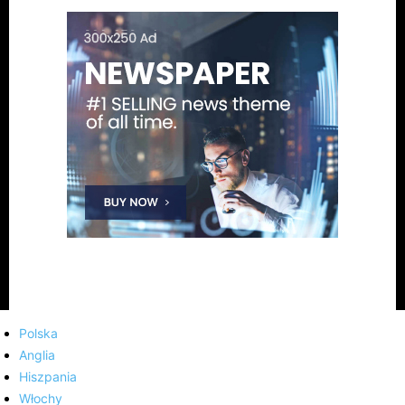
Polska
Anglia
Hiszpania
Włochy