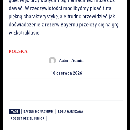
gole, więc przy stałych fragmentach też może coś
dawać. W rzeczywistości moglibyśmy pisać tutaj
piękną charakterystykę, ale trudno przewidzieć jak
doświadczenie z rezerw Bayernu przełoży się na grę
w Ekstraklasie.
POLSKA
Autor:
Admin
18 czerwca 2026
TAGI
BAYERN MONACHIUM
LEGIA WARSZAWA
ROBERT DEZIEL JUNIOR