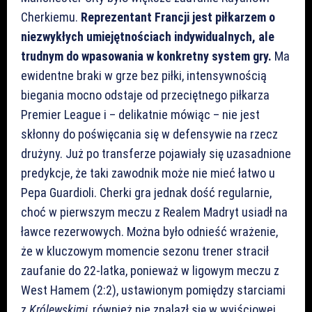
Cherkiemu.
Reprezentant Francji jest piłkarzem o
niezwykłych umiejętnościach indywidualnych, ale
trudnym do wpasowania w konkretny system gry.
Ma
ewidentne braki w grze bez piłki, intensywnością
biegania mocno odstaje od przeciętnego piłkarza
Premier League i – delikatnie mówiąc – nie jest
skłonny do poświęcania się w defensywie na rzecz
drużyny. Już po transferze pojawiały się uzasadnione
predykcje, że taki zawodnik może nie mieć łatwo u
Pepa Guardioli. Cherki gra jednak dość regularnie,
choć w pierwszym meczu z Realem Madryt usiadł na
ławce rezerwowych. Można było odnieść wrażenie,
że w kluczowym momencie sezonu trener stracił
zaufanie do 22-latka, ponieważ w ligowym meczu z
West Hamem (2:2), ustawionym pomiędzy starciami
z
Królewskimi,
również nie znalazł się w wyjściowej