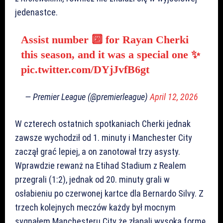
jedenastce.
Assist number 🔟 for Rayan Cherki
this season, and it was a special one ✨
pic.twitter.com/DYjJvfB6gt
— Premier League (@premierleague)
April 12, 2026
W czterech ostatnich spotkaniach Cherki jednak
zawsze wychodził od 1. minuty i Manchester City
zaczął grać lepiej, a on zanotował trzy asysty.
Wprawdzie rewanż na Etihad Stadium z Realem
przegrali (1:2), jednak od 20. minuty grali w
osłabieniu po czerwonej kartce dla Bernardo Silvy. Z
trzech kolejnych meczów każdy był mocnym
sygnałem Manchesteru City że złapali wysoką formę.