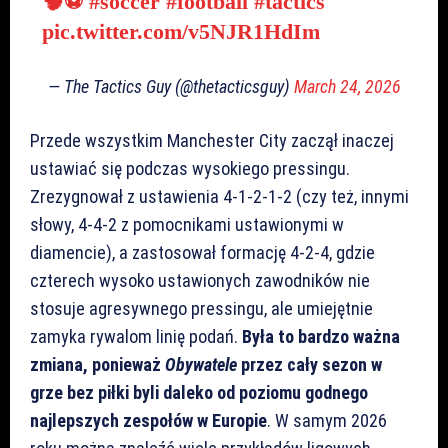
🧠⚽️
#soccer
#football
#tactics
pic.twitter.com/v5NJR1HdIm
— The Tactics Guy (@thetacticsguy)
March 24, 2026
Przede wszystkim Manchester City zaczął inaczej
ustawiać się podczas wysokiego pressingu.
Zrezygnował z ustawienia 4-1-2-1-2 (czy też, innymi
słowy, 4-4-2 z pomocnikami ustawionymi w
diamencie), a zastosował formację 4-2-4, gdzie
czterech wysoko ustawionych zawodników nie
stosuje agresywnego pressingu, ale umiejętnie
zamyka rywalom linię podań.
Była to bardzo ważna
zmiana, ponieważ
Obywatele
przez cały sezon w
grze bez piłki byli daleko od poziomu godnego
najlepszych zespołów w Europie
. W samym 2026