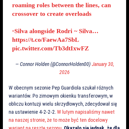
roaming roles between the lines, can
crossover to create overloads
▫️Silva alongside Rodri ~ Silva…
https://t.co/FaewAa7SbL
pic.twitter.com/Tb3dtIxwFZ
— Connor Holden (@ConnorHolden00)
January 30,
2026
W obecnym sezonie Pep Guardiola szukał różnych
wariantów. Po zimowym okienku transferowym, w
obliczu kontuzji wielu skrzydłowych, zdecydował się
na ustawienie 4-2-2-2.
W lutym napisaliśmy nawet
na naszej stronie, że to może być ten docelowy
wariant na resztę sezonu.
Okazało się jednak, że dla