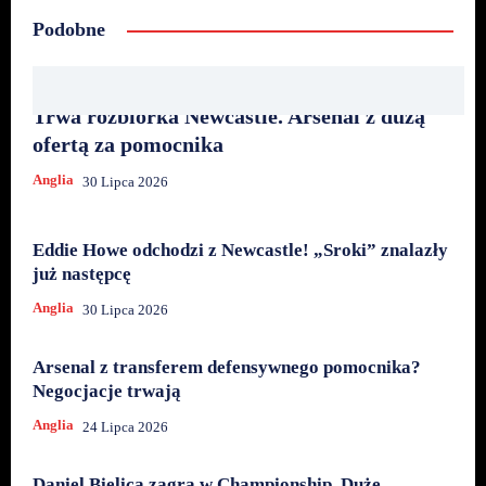
Podobne
Trwa rozbiórka Newcastle. Arsenal z dużą
ofertą za pomocnika
Anglia
30 Lipca 2026
Eddie Howe odchodzi z Newcastle! „Sroki” znalazły
już następcę
Anglia
30 Lipca 2026
Arsenal z transferem defensywnego pomocnika?
Negocjacje trwają
Anglia
24 Lipca 2026
Daniel Bielica zagra w Championship. Duże