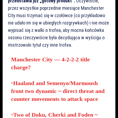
przedstawia już „gotowy produkt”.
Oczywiście,
przez wszystkie poprzednie miesiące Manchester
City musi trzymać się w czołówce (co przykładowo
nie udało im się w ubiegłych rozgrywkach) i nie może
wypisać się z walki o trofea, aby mocna końcówka
sezonu rzeczywiście była decydująca w wyścigu o
mistrzowski tytuł czy inne trofea.
Manchester City — 4-2-2-2 title
charge?
▫️Haaland and Semenyo/Marmoush
front two dynamic ~ direct threat and
counter movements to attack space
▫️Two of Doku, Cherki and Foden ~