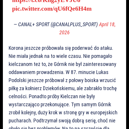
pic.twitter.com/qU6fQe6H4m
— CANAL+ SPORT (@CANALPLUS_SPORT)
April 18,
2026
Korona jeszcze próbowała się poderwać do ataku.
Nie miała jednak na to wiele czasu. Nie pomagało
kielczanom też to, że Górnik nie był zainteresowany
oddawaniem prowadzenia. W 87. minucie Lukas
Podolski jeszcze próbował z połowy boiska wrzucić
piłkę za kołnierz Dziekońskiemu, ale zabrakło trochę
celności. Ponadto próby Kielczan nie były
wystarczająco przekonujące. Tym samym Górnik
zrobił kolejny, duży krok w stronę gry w europejskich
pucharach. Podtrzymał swoją dobrą serię, choć nie
obyło się bez problemów. Na to na szczęście dla