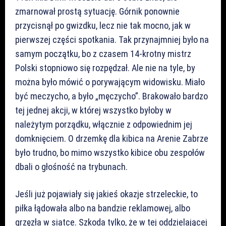
zmarnował prostą sytuację. Górnik ponownie
przycisnął po gwizdku, lecz nie tak mocno, jak w
pierwszej części spotkania. Tak przynajmniej było na
samym początku, bo z czasem 14-krotny mistrz
Polski stopniowo się rozpędzał. Ale nie na tyle, by
można było mówić o porywającym widowisku. Miało
być meczycho, a było „męczycho”. Brakowało bardzo
tej jednej akcji, w której wszystko byłoby w
należytym porządku, włącznie z odpowiednim jej
domknięciem. O drzemkę dla kibica na Arenie Zabrze
było trudno, bo mimo wszystko kibice obu zespołów
dbali o głośność na trybunach.
Jeśli już pojawiały się jakieś okazje strzeleckie, to
piłka łądowała albo na bandzie reklamowej, albo
grzęzła w siatce. Szkoda tylko, że w tej oddzielającej