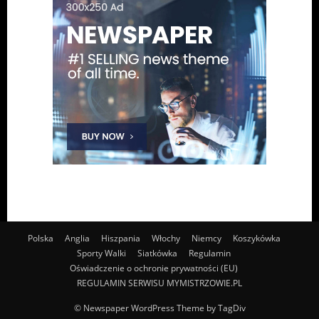
Polska
Anglia
Hiszpania
Włochy
Niemcy
Koszykówka
Sporty Walki
Siatkówka
Regulamin
Oświadczenie o ochronie prywatności (EU)
REGULAMIN SERWISU MYMISTRZOWIE.PL
© Newspaper WordPress Theme by TagDiv