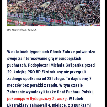
fot. własne/Jan Pietrzak
W ostatnich tygodniach Górnik Zabrze potwierdza
swoje zainteresowanie grą w europejskich
pucharach. Podopieczni Michala Gašparíka przed
29. kolejką PKO BP Ekstraklasy nie przegrali
żadnego spotkania od 28 lutego. To daje serię 7
meczów bez porażki z rzędu. W tym czasie
Zabrzanie wywalczyli także finał Pucharu Polski,
pokonując w Bydogszczy Zawiszę
. W tabeli
Ekstraklasy zajmowali 4. miejsce, z 3 punktami