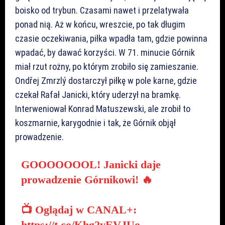
boisko od trybun. Czasami nawet i przelatywała
ponad nią. Aż w końcu, wreszcie, po tak długim
czasie oczekiwania, piłka wpadła tam, gdzie powinna
wpadać, by dawać korzyści. W 71. minucie Górnik
miał rzut rożny, po którym zrobiło się zamieszanie.
Ondřej Zmrzlý dostarczył piłkę w pole karne, gdzie
czekał Rafał Janicki, który uderzył na bramkę.
Interweniował Konrad Matuszewski, ale zrobił to
koszmarnie, karygodnie i tak, że Górnik objął
prowadzenie.
GOOOOOOOL! Janicki daje
prowadzenie Górnikowi! 🔥
📺 Oglądaj w CANAL+:
https://t.co/Khg2yEVJUo