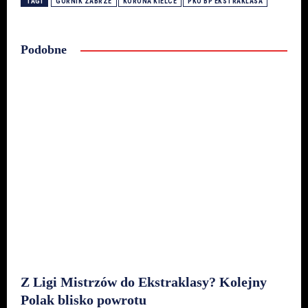
TAGI
GÓRNIK ZABRZE
KORONA KIELCE
PKO BP EKSTRAKLASA
Podobne
Z Ligi Mistrzów do Ekstraklasy? Kolejny
Polak blisko powrotu