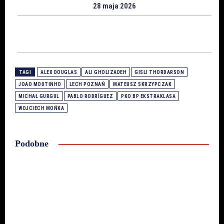
28 maja 2026
TAGI
ALEX DOUGLAS
ALI GHOLIZADEH
GISLI THORDARSON
JOAO MOUTINHO
LECH POZNAŃ
MATEUSZ SKRZYPCZAK
MICHAŁ GURGUL
PABLO RODRÍGUEZ
PKO BP EKSTRAKLASA
WOJCIECH MOŃKA
Podobne