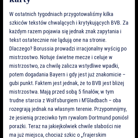
W ostatnich tygodniach przygotowaliśmy kilka
szkiców tekstów chwalących i krytykujących BVB. Za
każdym razem pojawia się jednak znak zapytania i
tekst ostatecznie nie lądują one na stronie.
Dlaczego? Borussia prowadzi irracjonalny wyścig po
mistrzostwo. Notuje świetne mecze i celuje w
mistrzostwo, za chwilę zalicza wstydliwe wpadki,
potem dogadania Bayern i gdy jest już znakomicie –
gubi punkt. Faktem jest jednak, że to BVB jest bliżej
mistrzostwa. Mają przed sobą 5 finałów, w tym
trudne starcia z Wolfsburgiem i M’Gladbach – oba
rozegrają jednak na własnym terenie. Przypomnijmy,
że jesienią przeciwko tym rywalom Dortmund poniósł
porażki. Teraz na jakiejkolwiek chwile słabości nie
ma już miejsca, chociaż szkic o „frajerskim