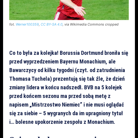
fot.
Werner100359
,
CC BY-SA 4.0
, via Wikimedia Commons cropped
Co to była za kolejka! Borussia Dortmund broniła się
przed wyprzedzeniem Bayernu Monachium, ale
Bawarczycy od kilku tygodni (czyt. od zatrudnienia
Thomasa Tuchela) prezentują się tak źle, że dzień
zmiany lidera w końcu nadszedł. BVB na 5 kolejek
przed końcem sezonu ma przed sobą metę z
napisem „Mistrzostwo Niemiec” i nie musi oglądać
się za siebie – 5 wygranych da im upragniony tytuł
i… bolesne upokorzenie zespołu z Monachium.