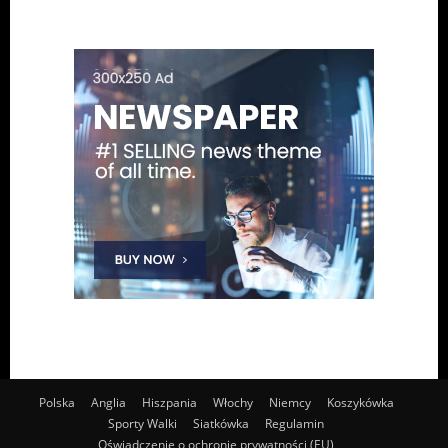
Polska
Anglia
Hiszpania
Włochy
Niemcy
Koszykówka
Sporty Walki
Siatkówka
Regulamin
Oświadczenie o ochronie prywatności (EU)