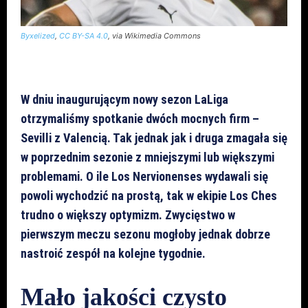
Byxelized
,
CC BY-SA 4.0
, via Wikimedia Commons
W dniu inaugurującym nowy sezon LaLiga
otrzymaliśmy spotkanie dwóch mocnych firm –
Sevilli z Valencią. Tak jednak jak i druga zmagała się
w poprzednim sezonie z mniejszymi lub większymi
problemami. O ile Los Nervionenses wydawali się
powoli wychodzić na prostą, tak w ekipie Los Ches
trudno o większy optymizm. Zwycięstwo w
pierwszym meczu sezonu mogłoby jednak dobrze
nastroić zespół na kolejne tygodnie.
Mało jakości czysto