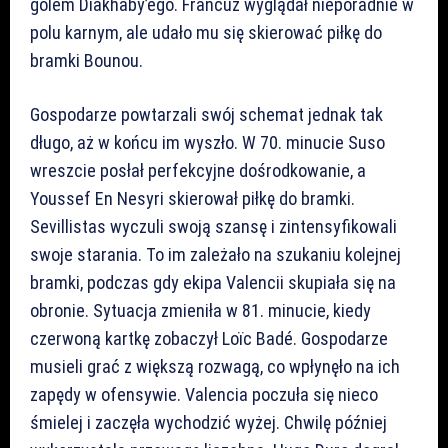
golem Diakhaby’ego. Francuz wyglądał nieporadnie w
polu karnym, ale udało mu się skierować piłkę do
bramki Bounou.
Gospodarze powtarzali swój schemat jednak tak
długo, aż w końcu im wyszło. W 70. minucie Suso
wreszcie posłał perfekcyjne dośrodkowanie, a
Youssef En Nesyri skierował piłkę do bramki.
Sevillistas wyczuli swoją szansę i zintensyfikowali
swoje starania. To im zależało na szukaniu kolejnej
bramki, podczas gdy ekipa Valencii skupiała się na
obronie. Sytuacja zmieniła w 81. minucie, kiedy
czerwoną kartkę zobaczył Loïc Badé. Gospodarze
musieli grać z większą rozwagą, co wpłynęło na ich
zapędy w ofensywie. Valencia poczuła się nieco
śmielej i zaczęła wychodzić wyżej. Chwilę później