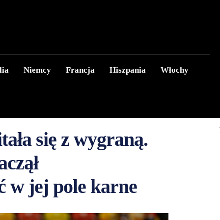
lia
Niemcy
Francja
Hiszpania
Włochy
tała się z wygraną.
aczął
w jej pole karne