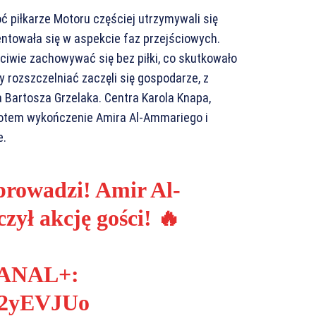
ć piłkarze Motoru częściej utrzymywali się
zentowała się w aspekcie faz przejściowych.
łaściwie zachowywać się bez piłki, co skutkowało
y rozszczelniać zaczęli się gospodarze, z
 Bartosza Grzelaka. Centra Karola Knapa,
 potem wykończenie Amira Al-Ammariego i
e.
prowadzi! Amir Al-
ył akcję gości! 🔥
CANAL+:
hg2yEVJUo