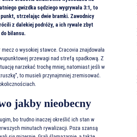
tatniego gwizdka sędziego wygrywała 3:1, to
 punkt, strzelając dwie bramki. Zawodnicy
cili z dalekiej podróży, a ich rywale zbyt
 do bilansu.
ier mecz o wysokiej stawce. Cracovia znajdowała
 dwupunktowej przewagi nad strefą spadkową. Z
ytuację narzekać trochę mniej, natomiast jeśli w
ietruszkę”, to musieli przynajmniej zremisować.
okolicznościach.
wo jakby nieobecny
rugim, bo trudno inaczej określić ich stan w
ierwszych minutach rywalizacji. Poza szansą
li się mizernie. Grali ślamazarnie, a także