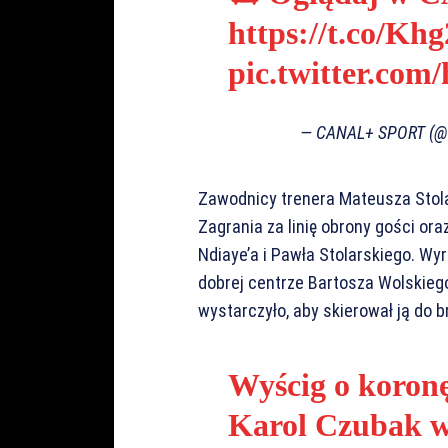
https://t.co/K
pic.twitter.co
— CANAL+ SPORT (
Zawodnicy trenera Mateusza Stolar
Zagrania za linię obrony gości ora
Ndiaye’a i Pawła Stolarskiego. Wy
dobrej centrze Bartosza Wolskiego
wystarczyło, aby skierował ją do
Wyścig o koronę
Karol Czubak w