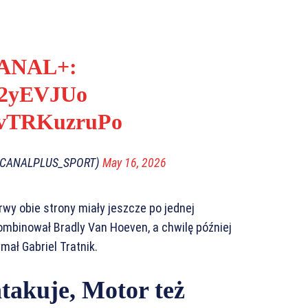
CANAL+:
hg2yEVJUo
m/vTRKuzruPo
@CANALPLUS_SPORT)
May 16, 2026
erwy obie strony miały jeszcze po jednej
ombinował Bradly Van Hoeven, a chwilę później
mał Gabriel Tratnik.
takuje, Motor też