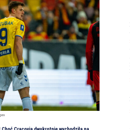
ages
e! Choć Cracovia dwukrotnie wychodziła na