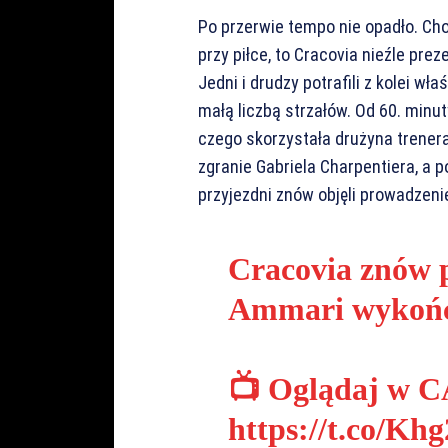
Po przerwie tempo nie opadło. Cho
przy piłce, to Cracovia nieźle pre
Jedni i drudzy potrafili z kolei w
małą liczbą strzałów. Od 60. minut
czego skorzystała drużyna trenera
zgranie Gabriela Charpentiera, a
przyjezdni znów objęli prowadzeni
Cracovia znów 
Ammari wykończ
📺 Oglądaj w 
https://t.co/K