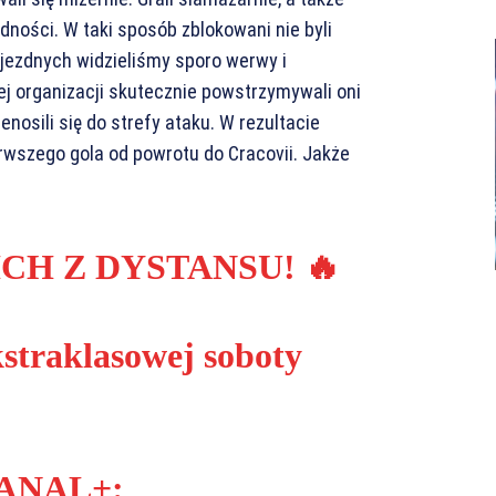
dności. W taki sposób zblokowani nie byli
jezdnych widzieliśmy sporo werwy i
ej organizacji skutecznie powstrzymywali oni
nosili się do strefy ataku. W rezultacie
erwszego gola od powrotu do Cracovii. Jakże
CH Z DYSTANSU! 🔥
kstraklasowej soboty
CANAL+: