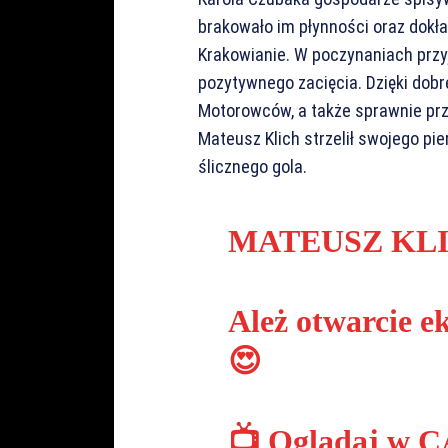
brakowało im płynności oraz dokła
Krakowianie. W poczynaniach przy
pozytywnego zacięcia. Dzięki dobr
Motorowców, a także sprawnie prze
Mateusz Klich strzelił swojego pi
ślicznego gola.
MATEUSZ KLI
Ależ otwarcie e
😍
📺 Oglądaj w 