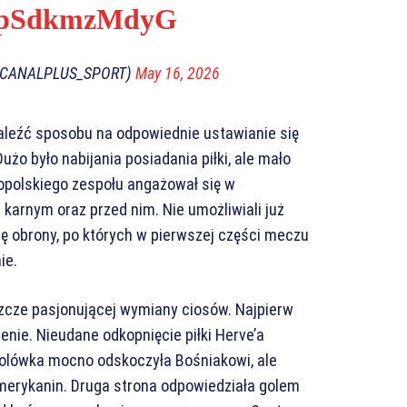
om/pSdkmzMdyG
@CANALPLUS_SPORT)
May 16, 2026
naleźć sposobu na odpowiednie ustawianie się
Dużo było nabijania posiadania piłki, ale mało
opolskiego zespołu angażował się w
 karnym oraz przed nim. Nie umożliwiali już
inię obrony, po których w pierwszej części meczu
ie.
zcze pasjonującej wymiany ciosów. Najpierw
ienie. Nieudane odkopnięcie piłki Herve’a
tbolówka mocno odskoczyła Bośniakowi, ale
merykanin. Druga strona odpowiedziała golem