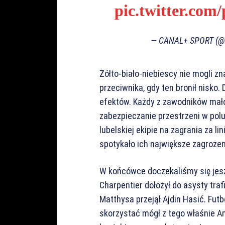
pic.twitter.c
— CANAL+ SPORT (
Żółto-biało-niebiescy nie mogli z
przeciwnika, gdy ten bronił nisko. 
efektów. Każdy z zawodników mał
zabezpieczanie przestrzeni w polu
lubelskiej ekipie na zagrania za l
spotykało ich największe zagrożen
W końcówce doczekaliśmy się jes
Charpentier dołożył do asysty traf
Matthysa przejął Ajdin Hasić. Fu
skorzystać mógł z tego właśnie A