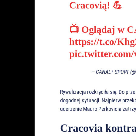
Cracovią! 💪
📺 Oglądaj w 
https://t.co/K
pic.twitter.co
— CANAL+ SPORT (
Rywalizacja rozkręciła się. Do prz
dogodnej sytuacji. Najpierw przek
uderzenie Mauro Perkovicia zatrzy
Cracovia kontra