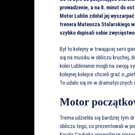
prowadzenie, a na 8. minut do os
Motor Lublin zdołał jej wyszarpać
trenera Mateusza Stolarskiego wró
szybko dopisali sobie zwycięstwo
Był to kolejny w trwającej serii g
się na musiku w obliczu kruchej,
kolei Lublinianie mogli na swoją s
kolejnej kolejce chcieli grać o „p
To udało się im w dramatycznych 
Motor początko
Trema udzieliła się bardziej tym d
obliczu tego, co prezentowali w p
Karola Czubaka gospodarze spisywa