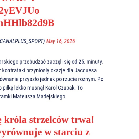
hg2yEVJUo
m/hHHlb82d9B
@CANALPLUS_SPORT)
May 16, 2026
skiego przebudzać zaczęli się od 25. minuty.
z kontrataki przyniosły okazje dla Jacquesa
równanie przyszło jednak po rzucie rożnym. Po
 piłkę lekko musnął Karol Czubak. To
 bramki Mateusza Madejskiego.
 króla strzelców trwa!
yrównuje w starciu z