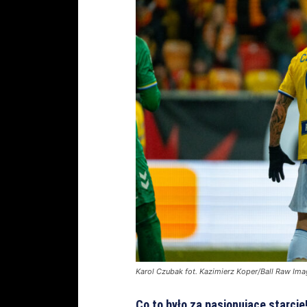
Karol Czubak fot. Kazimierz Koper/Ball Raw Im
Co to było za pasjonujące starci