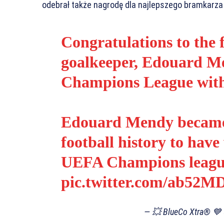
odebrał także nagrodę dla najlepszego bramkarza l
Congratulations to the
goalkeeper, Edouard Me
Champions League with
Edouard Mendy became o
football history to hav
UEFA Champions league 
pic.twitter.com/ab52
— 💥 BlueCo Xtra® 💙