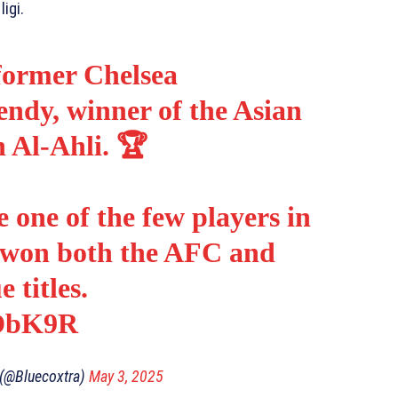
igi.
 former Chelsea
ndy, winner of the Asian
 Al-Ahli. 🏆
ne of the few players in
e won both the AFC and
titles.
MDbK9R
 (@Bluecoxtra)
May 3, 2025