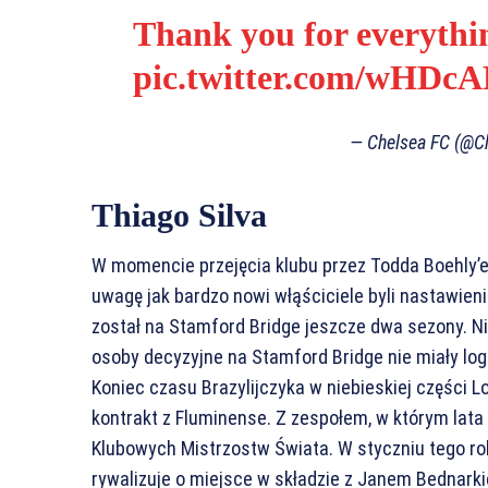
Thank you for everythi
pic.twitter.com/wHDc
— Chelsea FC (@C
Thiago Silva
W momencie przejęcia klubu przez Todda Boehly’ego
uwagę jak bardzo nowi włąściciele byli nastawien
został na Stamford Bridge jeszcze dwa sezony. Ni
osoby decyzyjne na Stamford Bridge nie miały log
Koniec czasu Brazylijczyka w niebieskiej części L
kontrakt z Fluminense. Z zespołem, w którym lata t
Klubowych Mistrzostw Świata. W styczniu tego rok
rywalizuje o miejsce w składzie z Janem Bednark