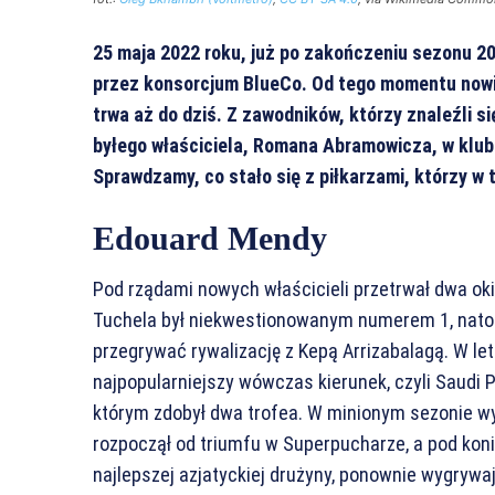
25 maja 2022 roku, już po zakończeniu sezonu 20
przez konsorcjum BlueCo. Od tego momentu nowi 
trwa aż do dziś. Z zawodników, którzy znaleźli s
byłego właściciela, Romana Abramowicza, w klub
Sprawdzamy, co stało się z piłkarzami, którzy w
Edouard Mendy
Pod rządami nowych właścicieli przetrwał dwa ok
Tuchela był niekwestionowanym numerem 1, natom
przegrywać rywalizację z Kepą Arrizabalagą. W l
najpopularniejszy wówczas kierunek, czyli Saudi P
którym zdobył dwa trofea. W minionym sezonie wy
rozpoczął od triumfu w Superpucharze, a pod koni
najlepszej azjatyckiej drużyny, ponownie wygrywa