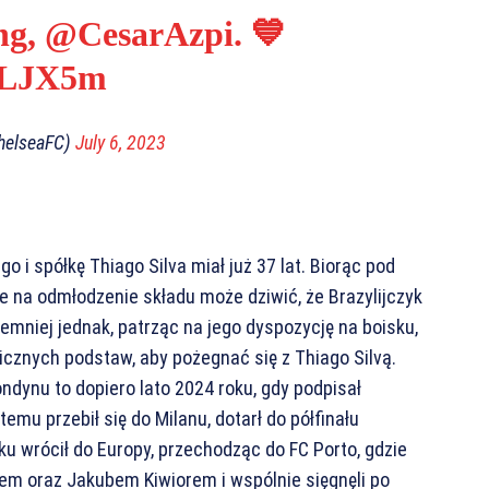
ng,
@CesarAzpi
. 💙
ALJX5m
helseaFC)
July 6, 2023
 i spółkę Thiago Silva miał już 37 lat. Biorąc pod
ie na odmłodzenie składu może dziwić, że Brazylijczyk
emniej jednak, patrząc na jego dyspozycję na boisku,
icznych podstaw, aby pożegnać się z Thiago Silvą.
ondynu to dopiero lato 2024 roku, gdy podpisał
emu przebił się do Milanu, dotarł do półfinału
u wrócił do Europy, przechodząc do FC Porto, gdzie
iem oraz Jakubem Kiwiorem i wspólnie sięgnęli po