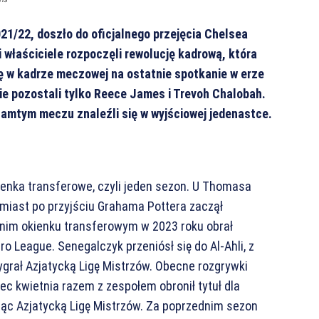
21/22, doszło do oficjalnego przejęcia Chelsea
właściciele rozpoczęli rewolucję kadrową, która
ię w kadrze meczowej na ostatnie spotkanie w erze
ie pozostali tylko Reece James i Trevoh Chalobah.
 tamtym meczu znaleźli się w wyjściowej jedenastce.
ienka transferowe, czyli jeden sezon. U Thomasa
iast po przyjściu Grahama Pottera zaczął
etnim okienku transferowym w 2023 roku obrał
ro League. Senegalczyk przeniósł się do Al-Ahli, z
grał Azjatycką Ligę Mistrzów. Obecne rozgrywki
ec kwietnia razem z zespołem obronił tytuł dla
jąc Azjatycką Ligę Mistrzów. Za poprzednim sezon