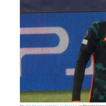
fot.:
Oleg Bkhambri (Voltmetro)
,
CC BY-SA 4.0
, via Wikimedia Commo