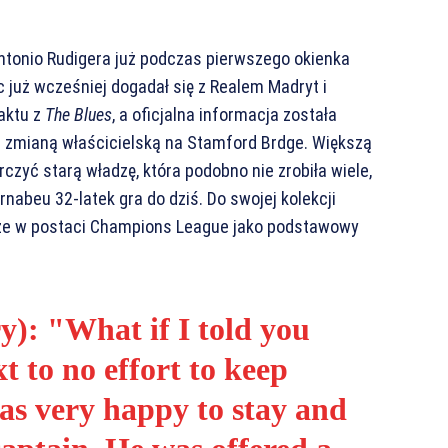
Antonio Rudigera już podczas pierwszego okienka
 już wcześniej dogadał się z Realem Madryt i
aktu z
The Blues
, a oficjalna informacja została
d zmianą właścicielską na Stamford Brdge. Większą
czyć starą władzę, która podobno nie zrobiła wiele,
abeu 32-latek gra do dziś. Do swojej kolekcji
jsze w postaci Champions League jako podstawowy
y): "What if I told you
t to no effort to keep
s very happy to stay and