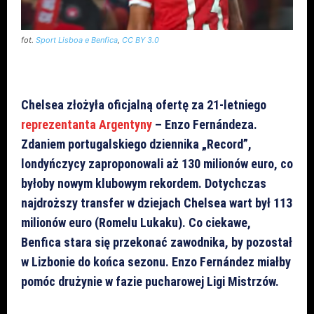
fot.
Sport Lisboa e Benfica
,
CC BY 3.0
Chelsea złożyła oficjalną ofertę za 21-letniego
reprezentanta Argentyny
– Enzo Fernándeza.
Zdaniem portugalskiego dziennika „Record”,
londyńczycy zaproponowali aż 130 milionów euro, co
byłoby nowym klubowym rekordem. Dotychczas
najdroższy transfer w dziejach Chelsea wart był 113
milionów euro (Romelu Lukaku). Co ciekawe,
Benfica stara się przekonać zawodnika, by pozostał
w Lizbonie do końca sezonu. Enzo Fernández miałby
pomóc drużynie w fazie pucharowej Ligi Mistrzów.