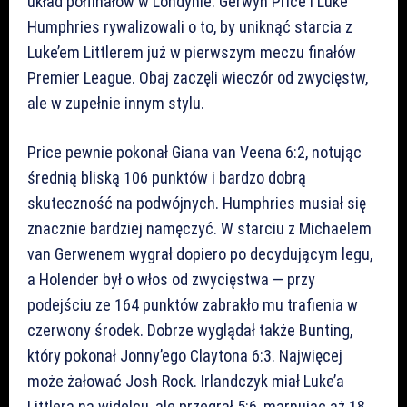
układ półfinałów w Londynie. Gerwyn Price i Luke
Humphries rywalizowali o to, by uniknąć starcia z
Luke’em Littlerem już w pierwszym meczu finałów
Premier League. Obaj zaczęli wieczór od zwycięstw,
ale w zupełnie innym stylu.
Price pewnie pokonał Giana van Veena 6:2, notując
średnią bliską 106 punktów i bardzo dobrą
skuteczność na podwójnych. Humphries musiał się
znacznie bardziej namęczyć. W starciu z Michaelem
van Gerwenem wygrał dopiero po decydującym legu,
a Holender był o włos od zwycięstwa — przy
podejściu ze 164 punktów zabrakło mu trafienia w
czerwony środek. Dobrze wyglądał także Bunting,
który pokonał Jonny’ego Claytona 6:3. Najwięcej
może żałować Josh Rock. Irlandczyk miał Luke’a
Littlera na widelcu, ale przegrał 5:6, marnując aż 18