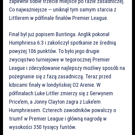
zapewnił sobie trzecie miejsce po fazie zasadniczej.
Co najważniejsze — uniknął tym samym starcia z
Littlerem w półfinale finałów Premier League.
Finał był już popisem Buntinga. Anglik pokonał
Humphriesa 6:3 i zakończył spotkanie ze średnią
powyżej 106 punktów. To było jego drugie
zwycięstwo turniejowe w tegorocznej Premier
League i zdecydowanie najlepszy możliwy sposób na
pożegnanie się z fazą zasadniczą. Teraz przed
kibicami finały w londyńskiej O2 Arenie. W
półfinałach Luke Littler zmierzy się z Gerwynem
Price’em, a Jonny Clayton zagra z Luke’em
Humphriesem. Czterech zawodników powalczy o
triumf w Premier League i główną nagrodę w
wysokości 350 tysięcy funtów.