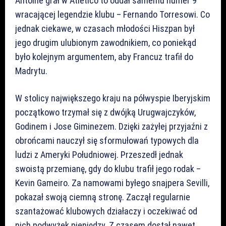
Antoine grał w Atletico to oddał samemu numer 9
wracającej legendzie klubu – Fernando Torresowi. Co
jednak ciekawe, w czasach młodości Hiszpan był
jego drugim ulubionym zawodnikiem, co poniekąd
było kolejnym argumentem, aby Francuz trafił do
Madrytu.
W stolicy największego kraju na półwyspie Iberyjskim
początkowo trzymał się z dwójką Urugwajczyków,
Godinem i Jose Giminezem. Dzięki zażyłej przyjaźni z
obrońcami nauczył się sformułowań typowych dla
ludzi z Ameryki Południowej. Przeszedł jednak
swoistą przemianę, gdy do klubu trafił jego rodak –
Kevin Gameiro. Za namowami byłego snajpera Sevilli,
pokazał swoją ciemną stronę. Zaczął regularnie
szantażować klubowych działaczy i oczekiwać od
nich podwyżek pieniędzy. Z czasem dostał nawet