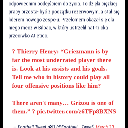
odpowiednim podejściem do życia. To dzięki ciężkiej
pracy przestał być z początku rezerwowym, a stał się
liderem nowego zespołu. Przełomem okazał się dla
niego mecz w Bilbao, w który ustrzelił hat-tricka
przeciwko Atletico.
?️ Thierry Henry: “Griezmann is by
far the most underrated player there
is. Look at his assists and his goals.
Tell me who in history could play all
four offensive positions like him?
There aren't many… Grizou is one of
them.” ?
pic.twitter.com/z6TFp8BXNS
— Football Tweet ⚽ (@Football__Tweet)
March 20,