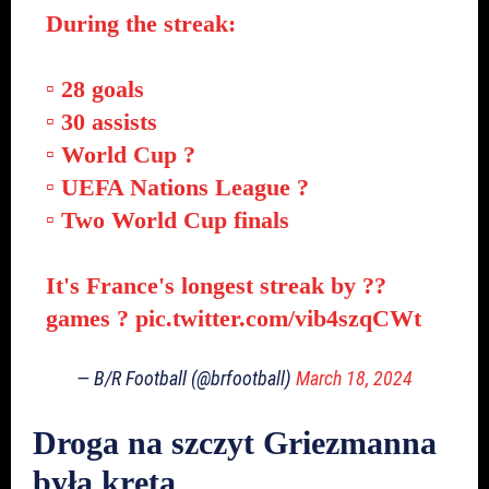
During the streak:
▫️ 28 goals
▫️ 30 assists
▫️ World Cup ?
▫️ UEFA Nations League ?
▫️ Two World Cup finals
It's France's longest streak by ??
games ?
pic.twitter.com/vib4szqCWt
— B/R Football (@brfootball)
March 18, 2024
Droga na szczyt Griezmanna
była kręta