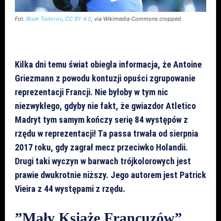
Fot.
Biser Todorov
,
CC BY 4.0
, via Wikimedia Commons cropped
Kilka dni temu świat obiegła informacja, że Antoine
Griezmann z powodu kontuzji opuści zgrupowanie
reprezentacji Francji. Nie byłoby w tym nic
niezwykłego, gdyby nie fakt, że gwiazdor Atletico
Madryt tym samym kończy serię 84 występów z
rzędu w reprezentacji! Ta passa trwała od sierpnia
2017 roku, gdy zagrał mecz przeciwko Holandii.
Drugi taki wyczyn w barwach trójkolorowych jest
prawie dwukrotnie niższy. Jego autorem jest Patrick
Vieira z 44 występami z rzędu.
”Mały Książe Francuzów”