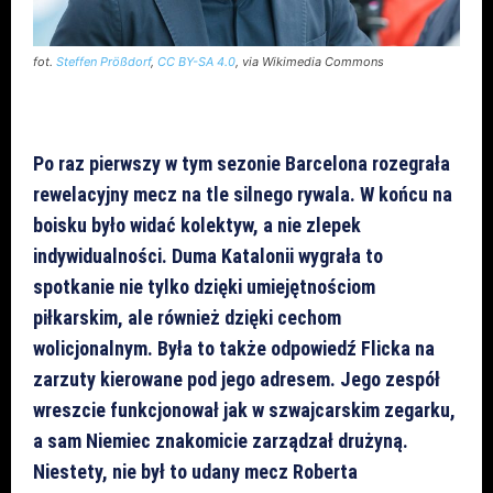
fot.
Steffen Prößdorf
,
CC BY-SA 4.0
, via Wikimedia Commons
Po raz pierwszy w tym sezonie Barcelona rozegrała
rewelacyjny mecz na tle silnego rywala. W końcu na
boisku było widać kolektyw, a nie zlepek
indywidualności. Duma Katalonii wygrała to
spotkanie nie tylko dzięki umiejętnościom
piłkarskim, ale również dzięki cechom
wolicjonalnym. Była to także odpowiedź Flicka na
zarzuty kierowane pod jego adresem. Jego zespół
wreszcie funkcjonował jak w szwajcarskim zegarku,
a sam Niemiec znakomicie zarządzał drużyną.
Niestety, nie był to udany mecz Roberta