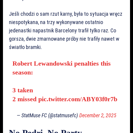
Jeśli chodzi o sam rzut karny, była to sytuacja wręcz
niespotykana, na trzy wykonywane ostatnio
jedenastki napastnik Barcelony trafił tylko raz. Co
gorsza, dwie zmarnowane próby nie trafiły nawet w
światło bramki.
Robert Lewandowski penalties this
season:
3 taken
2 missed
pic.twitter.com/ABY03f0r7b
— StatMuse FC (@statmusefc)
December 2, 2025
No Pedri, No Party