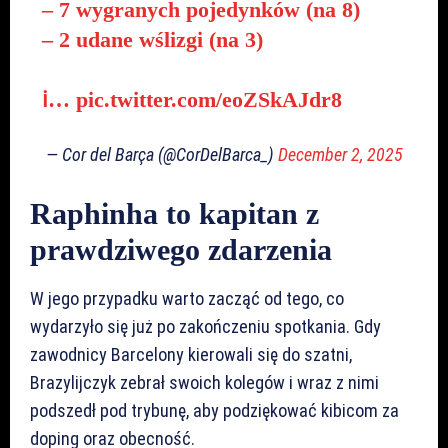
– 7 wygranych pojedynków (na 8)
– 2 udane wślizgi (na 3)
ℹ️…
pic.twitter.com/eoZSkAJdr8
— Cor del Barça (@CorDelBarca_)
December 2, 2025
Raphinha to kapitan z
prawdziwego zdarzenia
W jego przypadku warto zacząć od tego, co
wydarzyło się już po zakończeniu spotkania. Gdy
zawodnicy Barcelony kierowali się do szatni,
Brazylijczyk zebrał swoich kolegów i wraz z nimi
podszedł pod trybunę, aby podziękować kibicom za
doping oraz obecność.