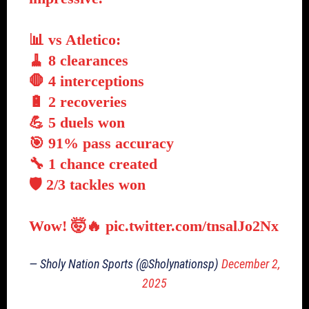
📊 vs Atletico:
🧹 8 clearances
🛑 4 interceptions
🔋 2 recoveries
💪 5 duels won
🎯 91% pass accuracy
🔧 1 chance created
🛡️ 2/3 tackles won
Wow! 🤯🔥
pic.twitter.com/tnsalJo2Nx
— Sholy Nation Sports (@Sholynationsp)
December 2,
2025