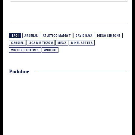
TAGI
ARSENAL
ATLETICO MADRYT
DAVID RAYA
DIEGO SIMEONE
GABRIEL
LIGA MISTRZÓW
MECZ
MIKEL ARTETA
VIKTOR GYOKERES
WNIOSKI
Podobne