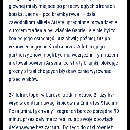
głównej miały miejsce po przeciwległych stronach
boiska. Jedna – pod bramką rywali – dała
zawodnikom Mikela Artety upragnione prowadzenie.
Autorem trafienia był właśnie Gabriel, ale nie był to
koniec jego osiągnięć. Już chwilę później, tuż po
wznowieniu gry od środka przez Atletico, jego
partnerzy znów mogli być mu wdzięczni. Tym razem
uratował bowiem Arsenal od straty bramki, blokując
groźny strzał chcących błyskawicznie wyrównać
przeciwników.
27-letni stoper w bardzo krótkim czasie 2 razy był
więc w centrum uwagi kibiców na Emirates Stadium.
Poza „minutą chwały”, zagrał on bardzo porządne 90
minut, przez cały mecz realizując swoje obowiązki
defensywne bez zarzutu. Do tego dołożył również