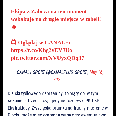
Ekipa z Zabrza na ten moment
wskakuje na drugie miejsce w tabeli!
🔥
📺 Oglądaj w CANAL+:
https://t.co/Khg2yEVJUo
pic.twitter.com/XVUyxQDq37
— CANAL+ SPORT (@CANALPLUS_SPORT)
May 16,
2026
Dla skrzydłowego Zabrzan był to piąty gol w tym
sezonie, a trzeci licząc jedynie rozgrywki PKO BP
Ekstraklasy. Zwycięska bramka na trudnym terenie w
Płocku może mieć ogromną wagę przy ewentualnym