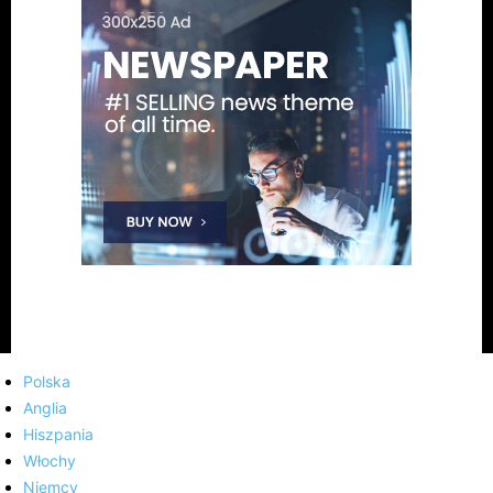
Polska
Anglia
Hiszpania
Włochy
Niemcy