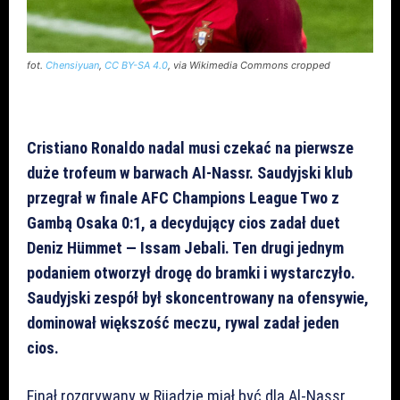
fot.
Chensiyuan
,
CC BY-SA 4.0
, via Wikimedia Commons cropped
Cristiano Ronaldo nadal musi czekać na pierwsze
duże trofeum w barwach Al-Nassr. Saudyjski klub
przegrał w finale AFC Champions League Two z
Gambą Osaka 0:1, a decydujący cios zadał duet
Deniz Hümmet — Issam Jebali. Ten drugi jednym
podaniem otworzył drogę do bramki i wystarczyło.
Saudyjski zespół był skoncentrowany na ofensywie,
dominował większość meczu, rywal zadał jeden
cios.
Finał rozgrywany w Rijadzie miał być dla Al-Nassr