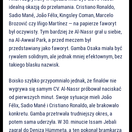
idealną okazją do przełamania. Cristiano Ronaldo,
Sadio Mané, João Félix, Kingsley Coman, Marcelo
Brozović czy Iñigo Martínez — na papierze faworyt
był oczywisty. Tym bardziej że Al-Nassr grał u siebie,
na Al-Awwal Park, a przed meczem był
przedstawiany jako faworyt. Gamba Osaka miała być
rywalem solidnym, ale jednak mniej efektownym, bez
takiego blasku nazwisk.
Boisko szybko przypomniało jednak, że finałów nie
wygrywa się samym CV. Al-Nassr próbował naciskać
od pierwszych minut. Swoje sytuacje mieli João
Félix, Sadio Mané i Cristiano Ronaldo, ale brakowało
konkretu. Gamba przetrwała trudniejszy okres, a
potem sama uderzyła. W 30. minucie Issam Jebali
zagrał do Deniza Hümmeta, a ten pokonał bramkarza