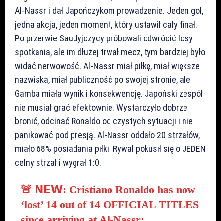
Al-Nassr i dał Japończykom prowadzenie. Jeden gol,
jedna akcja, jeden moment, który ustawił cały finał.
Po przerwie Saudyjczycy próbowali odwrócić losy
spotkania, ale im dłużej trwał mecz, tym bardziej było
widać nerwowość. Al-Nassr miał piłkę, miał większe
nazwiska, miał publiczność po swojej stronie, ale
Gamba miała wynik i konsekwencję. Japoński zespół
nie musiał grać efektownie. Wystarczyło dobrze
bronić, odcinać Ronaldo od czystych sytuacji i nie
panikować pod presją. Al-Nassr oddało 20 strzałów,
miało 68% posiadania piłki. Rywal pokusił się o JEDEN
celny strzał i wygrał 1:0.
🚨 𝗡𝗘𝗪: Cristiano Ronaldo has now
‘lost’ 14 out of 14 OFFICIAL TITLES
since arriving at Al-Nassr: