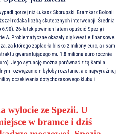
wypadł gorzej niż Łukasz Skorupski. Bramkarz Bolonii
ższał rodaka liczbą skutecznych interwencji. Średnia
o 6.90). 26-latek powinien latem opuścić Spezię i
ie A. Problematyczne okazały się kwestie finansowe.
 za którego zapłaciła blisko 2 miliony euro, a i sam
ntraktu gwarantującego mu 1.8 miliona euro rocznie
euro). Jego sytuację można porównać z tą Kamila
lnym rozwiązaniem byłoby rozstanie, ale najwyraźniej
niliby oczekiwania dotychczasowego klubu i
 wylocie ze Spezii. U
miejsce w bramce i dziś
 kadrze meczowej. Spezia