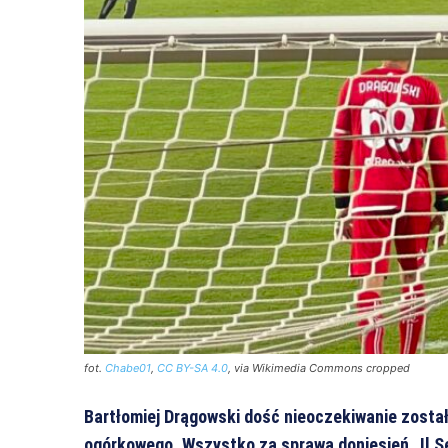
fot.
Chabe01
,
CC BY-SA 4.0
, via Wikimedia Commons cropped
Bartłomiej Drągowski dość nieoczekiwanie zost
ogórkowego. Wszystko za sprawą doniesień „Il S