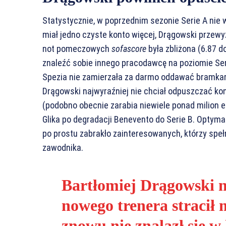
Statystycznie, w poprzednim sezonie Serie A nie 
miał jedno czyste konto więcej, Drągowski przewy
not pomeczowych
sofascore
była zbliżona (6.87 d
znaleźć sobie innego pracodawcę na poziomie Ser
Spezia nie zamierzała za darmo oddawać bramkarza,
Drągowski najwyraźniej nie chciał odpuszczać ko
(podobno obecnie zarabia niewiele ponad milion 
Glika po degradacji Benevento do Serie B. Optyma
po prostu zabrakło zainteresowanych, którzy speł
zawodnika.
Bartłomiej Drągowski na
nowego trenera stracił 
znowu nie znalazł się w