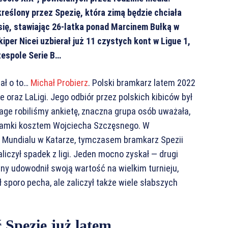
eślony przez Spezię, która zimą będzie chciała
 się, stawiając 26-latka ponad Marcinem Bułką w
iper Nicei uzbierał już 11 czystych kont w Ligue 1,
zespole Serie B…
ał o to…
Michał Probierz
. Polski bramkarz latem 2022
 oraz LaLigi. Jego odbiór przez polskich kibiców był
age robiliśmy ankietę, znaczna grupa osób uważała,
bramki kosztem Wojciecha Szczęsnego. W
s Mundialu w Katarze, tymczasem bramkarz Spezii
zaliczył spadek z ligi. Jeden mocno zyskał — drugi
ny udowodnił swoją wartość na wielkim turnieju,
ł sporo pecha, ale zaliczył także wiele słabszych
 Spezię już latem