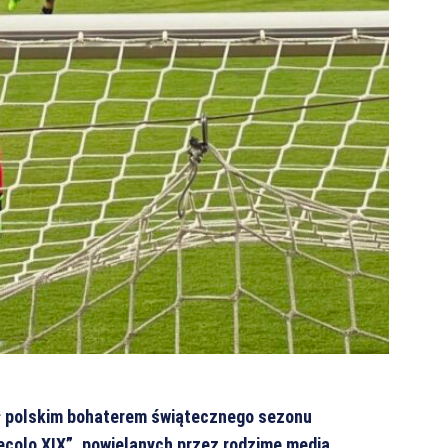
ał polskim bohaterem świątecznego sezonu
ecolo XIX”, powielanych przez rodzime media.