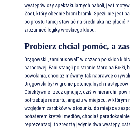
występów czy spektakularnych baboli, jest motyw
Zoet, który obecnie broni bramki Spezii nie jest 
po prostu taniej stawiać na średniaka niż płacić P
zrozumieć logikę włoskiego klubu.
Probierz chciał pomóc, a zas
Drągowski „zaminusował” w oczach polskich kibi
narodowej. Fani stanęli po stronie Marcina Bułki
powołania, chociaż mówimy tak naprawdę o rywaliz
Drągowski był w gronie potencjalnych następców S
Obiektywnie rzecz ujmując, dziś w hierarchii powin
potrzebuje restartu, angażu w miejscu, w którym m
względem zarobków w stosunku do miejsca zespołu 
bohaterem krytyki mediów, chociaż paradoksalnie 
reprezentacji to zresztą jedynie dwa występy, os