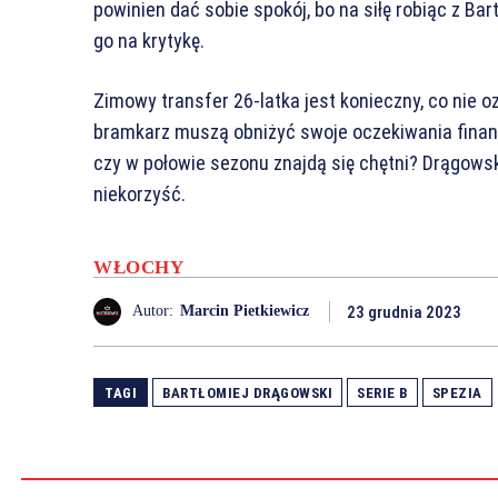
powinien dać sobie spokój, bo na siłę robiąc z Ba
go na krytykę.
Zimowy transfer 26-latka jest konieczny, co nie o
bramkarz muszą obniżyć swoje oczekiwania finan
czy w połowie sezonu znajdą się chętni? Drągows
niekorzyść.
WŁOCHY
23 grudnia 2023
Autor:
Marcin Pietkiewicz
TAGI
BARTŁOMIEJ DRĄGOWSKI
SERIE B
SPEZIA