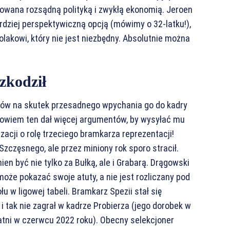
owana rozsądną polityką i zwykłą ekonomią. Jeroen
bardziej perspektywiczną opcją (mówimy o 32-latku!),
olakowi, który nie jest niezbędny. Absolutnie można
zkodził
ców na skutek przesadnego wpychania go do kadry
, bowiem ten dał więcej argumentów, by wysyłać mu
acji o rolę trzeciego bramkarza reprezentacji!
zczęsnego, ale przez miniony rok sporo stracił.
ien być nie tylko za Bułką, ale i Grabarą. Drągowski
oże pokazać swoje atuty, a nie jest rozliczany pod
w ligowej tabeli. Bramkarz Spezii stał się
i tak nie zagrał w kadrze Probierza (jego dorobek w
tatni w czerwcu 2022 roku). Obecny selekcjoner