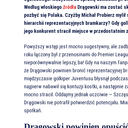
Według włoskiego
źródła
Drągowski ma zostać skr
pozbyć się Polaka. Czyżby Michał Probierz mylił
hierarchii reprezentacyjnych bramkarzy? Gdy golk
jego konkurent stracił miejsce w przedostatnim 
Powyższy wstęp jest mocno sugestywny, ale zadb
roku łączony był z przenosinami do Premier League
nieporównywalnie lepszy, ba! Gdy na naszym fanp
że Drągowski powinien bronić reprezentacyjnej 
międzyczasie golkiper Juventusu błysnął podcza
najpierw nabawił się kontuzji kostki, a następnie 
mocno stracił. Oddajmy jednak uczciwie — Szczęs
Drągowski nie potrafił potwierdzić potencjału. Mia
spotkań.
Drągowski powinien opuścić