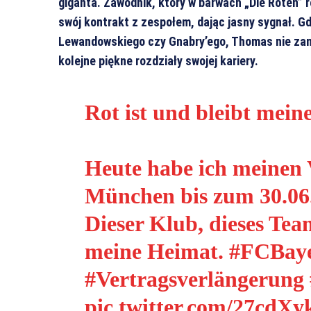
giganta. Zawodnik, który w barwach „Die Roten” r
swój kontrakt z zespołem, dając jasny sygnał. G
Lewandowskiego czy Gnabry’ego, Thomas nie za
kolejne piękne rozdziały swojej kariery.
Rot ist und bleibt mein
Heute habe ich meinen
München bis zum 30.06.
Dieser Klub, dieses Tea
meine Heimat.
#FCBay
#Vertragsverlängerung
pic.twitter.com/27cdXy