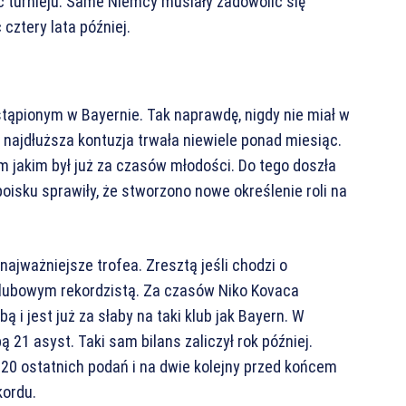
ec turnieju. Same Niemcy musiały zadowolić się
cztery lata później.
tąpionym w Bayernie. Tak naprawdę, nigdy nie miał w
o najdłuższa kontuzja trwała niewiele ponad miesiąc.
 jakim był już za czasów młodości. Do tego doszła
oisku sprawiły, że stworzono nowe określenie roli na
jważniejsze trofea. Zresztą jeśli chodzi o
lubowym rekordzistą. Za czasów Niko Kovaca
ą i jest już za słaby na taki klub jak Bayern. W
 21 asyst. Taki sam bilans zaliczył rok później.
 20 ostatnich podań i na dwie kolejny przed końcem
kordu.