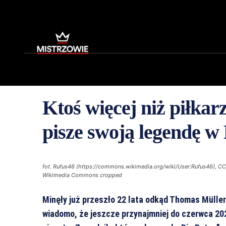
Ktoś więcej niż piłka
pisze swoją legendę w
fot. Rufus46 (https://commons.wikimedia.org/wiki/User:Rufus46), CC 
Wikimedia Commons cropped
Minęły już przeszło 22 lata odkąd Thomas Müller
wiadomo, że jeszcze przynajmniej do czerwca 20