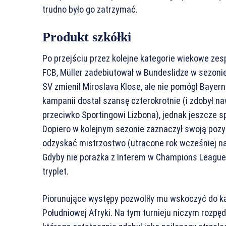
trudno było go zatrzymać.
Produkt szkółki
Po przejściu przez kolejne kategorie wiekowe ze
FCB, Müller zadebiutował w Bundeslidze w sezon
SV zmienił Miroslava Klose, ale nie pomógł Bayer
kampanii dostał szansę czterokrotnie (i zdobył n
przeciwko Sportingowi Lizbona), jednak jeszcze spe
Dopiero w kolejnym sezonie zaznaczył swoją poz
odzyskać mistrzostwo (utracone rok wcześniej na
Gdyby nie porażka z Interem w Champions League
tryplet.
Piorunujące występy pozwoliły mu wskoczyć do k
Południowej Afryki. Na tym turnieju niczym rozpę