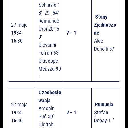
Schiavio 1
8′, 29′, 64′
Stany
Raimundo
27 maja
Zjednoczo
Orsi 20′, 6
1934
7 − 1
ne
9′
16:30
Aldo
Giovanni
Donelli 57′
Ferrari 63′
Giuseppe
Meazza 90
′
Czechosło
wacja
27 maja
Rumunia
Antonín
1934
2 − 1
Ștefan
Puč 50′
16:30
Dobay 11′
Oldřich