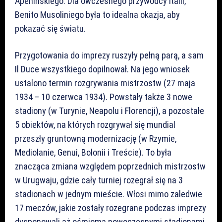
Apenińskiego. Dla ówczesnego przywódcy Italii,
Benito Musoliniego była to idealna okazja, aby
pokazać się światu.
Przygotowania do imprezy ruszyły pełną parą, a sam
Il Duce wszystkiego dopilnował. Na jego wniosek
ustalono termin rozgrywania mistrzostw (27 maja
1934 – 10 czerwca 1934). Powstały także 3 nowe
stadiony (w Turynie, Neapolu i Florencji), a pozostałe
5 obiektów, na których rozgrywał się mundial
przeszły gruntowną modernizację (w Rzymie,
Mediolanie, Genui, Bolonii i Treście). To była
znacząca zmiana względem poprzednich mistrzostw
w Urugwaju, gdzie cały turniej rozegrał się na 3
stadionach w jednym mieście. Włosi mimo zaledwie
17 meczów, jakie zostały rozegrane podczas imprezy
dysponowali aż ośmioma nowoczesnymi stadionami.