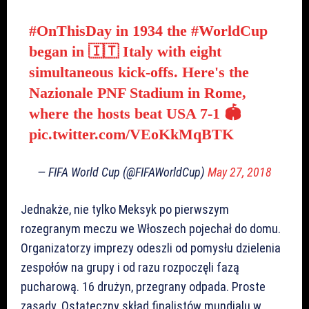
#OnThisDay
in 1934 the
#WorldCup
began in 🇮🇹 Italy with eight
simultaneous kick-offs. Here's the
Nazionale PNF Stadium in Rome,
where the hosts beat USA 7-1 🏟
pic.twitter.com/VEoKkMqBTK
— FIFA World Cup (@FIFAWorldCup)
May 27, 2018
Jednakże, nie tylko Meksyk po pierwszym
rozegranym meczu we Włoszech pojechał do domu.
Organizatorzy imprezy odeszli od pomysłu dzielenia
zespołów na grupy i od razu rozpoczęli fazą
pucharową. 16 drużyn, przegrany odpada. Proste
zasady. Ostateczny skład finalistów mundialu w