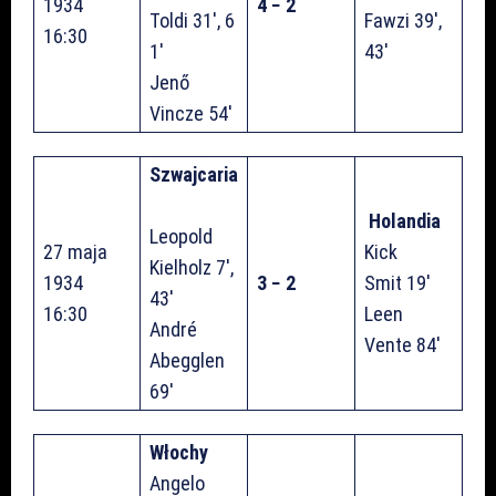
1934
4 − 2
Toldi 31′, 6
Fawzi 39′,
16:30
1′
43′
Jenő
Vincze 54′
Szwajcaria
Holandia
Leopold
27 maja
Kick
Kielholz 7′,
1934
3 − 2
Smit 19′
43′
16:30
Leen
André
Vente 84′
Abegglen
69′
Włochy
Angelo