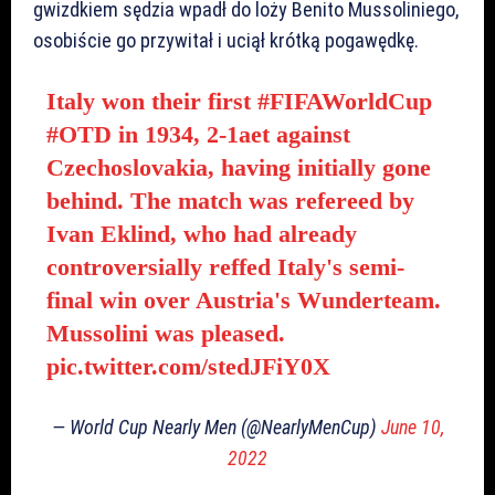
gwizdkiem sędzia wpadł do loży Benito Mussoliniego,
osobiście go przywitał i uciął krótką pogawędkę.
Italy won their first
#FIFAWorldCup
#OTD
in 1934, 2-1aet against
Czechoslovakia, having initially gone
behind. The match was refereed by
Ivan Eklind, who had already
controversially reffed Italy's semi-
final win over Austria's Wunderteam.
Mussolini was pleased.
pic.twitter.com/stedJFiY0X
— World Cup Nearly Men (@NearlyMenCup)
June 10,
2022