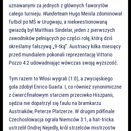
uznawanymi za jednych z głównych faworytów
całego turnieju.
Wunderteam
Hugo Meisla zdominował
futbol po MŚ w Urugwaju, a niekwestionowaną
gwiazdą był Matthias Sindelar, jeden z pierwszych
zawodników pełniących po części rolę, którą dziś
określamy fałszywą „9-tką”. Austriacy kilka miesięcy
przed mundialem pokonali reprezentację Vittorio
Pozzo 4:2 udowadniając wówczas swoją wyższość.
Tym razem to Włosi wygrali (1:0), a zwycięskiego
gola zdobył Enrico Guaita. I, co również synonimiczne
z ćwierćfinałowym starciem przeciwko Hiszpanii,
sędzia nie dopatrzył się faulu na bramkarzu
Austriaków, Peterze Platzerze. W drugim półfinale
Czechosłowacja ograła Niemców 3:1, a hat-tricka
ustrzelił Ondrej Nejedly, król strzelców mistrzostw