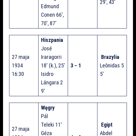
29′, 43′
Edmund
Conen 66′,
70′, 87′
Hiszpania
José
27 maja
Iraragorri
Brazylia
1934
18′ (k.), 25′
3 − 1
Leônidas 5
16:30
Isidro
5′
Lángara 2
9′
Węgry
Pál
Teleki 11′
Egipt
27 maja
Géza
Abdel