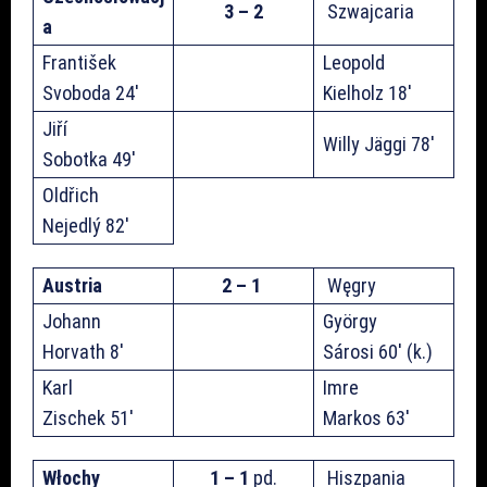
3 – 2
Szwajcaria
a
František
Leopold
Svoboda 24′
Kielholz 18′
Jiří
Willy Jäggi 78′
Sobotka 49′
Oldřich
Nejedlý 82′
Austria
2 – 1
Węgry
Johann
György
Horvath 8′
Sárosi 60′ (k.)
Karl
Imre
Zischek 51′
Markos 63′
Włochy
1 – 1
pd.
Hiszpania