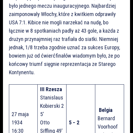
było jednego meczu inauguracyjnego. Najbardziej
zaimponowały Włochy, które z kwitkiem odprawiły
USA 7:1. Kibice nie mogli narzekać na nudę, bo
łącznie w 8 spotkaniach padły aż 43 gole, a każda z
drużyn przynajmniej raz trafiała do siatki. Niemniej
jednak, 1/8 trzeba zgodnie uznać za sukces Europy,
bowiem już od ćwierćfinałów wiadomym było, że po
końcowy triumf sięgnie reprezentacja ze Starego
Kontynentu.
III Rzesza
Stanislaus
Kobierski 2
Belgia
27 maja
5′
Bernard
1934
Otto
5 − 2
Voorhoof
16:30
Siffling 49′