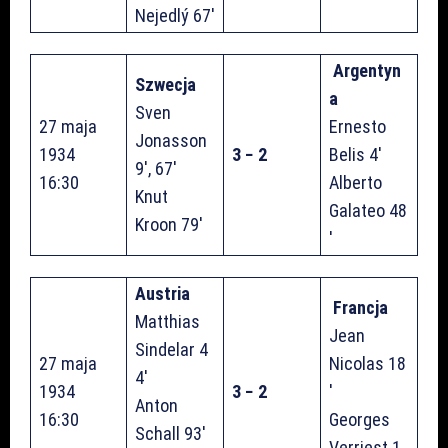
Nejedlý 67′
Argentyn
Szwecja
a
Sven
27 maja
Ernesto
Jonasson
1934
3 − 2
Belis 4′
9′, 67′
16:30
Alberto
Knut
Galateo 48
Kroon 79′
′
Austria
Francja
Matthias
Jean
Sindelar 4
27 maja
Nicolas 18
4′
1934
3 − 2
′
Anton
16:30
Georges
Schall 93′
Verriest 1