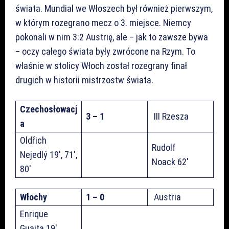
świata. Mundial we Włoszech był również pierwszym,
w którym rozegrano mecz o 3. miejsce. Niemcy
pokonali w nim 3:2 Austrię, ale – jak to zawsze bywa
– oczy całego świata były zwrócone na Rzym. To
właśnie w stolicy Włoch został rozegrany finał
drugich w historii mistrzostw świata.
Czechosłowacj
3 – 1
III Rzesza
a
Oldřich
Rudolf
Nejedlý 19′, 71′,
Noack 62′
80′
Włochy
1 – 0
Austria
Enrique
Guaita 19′