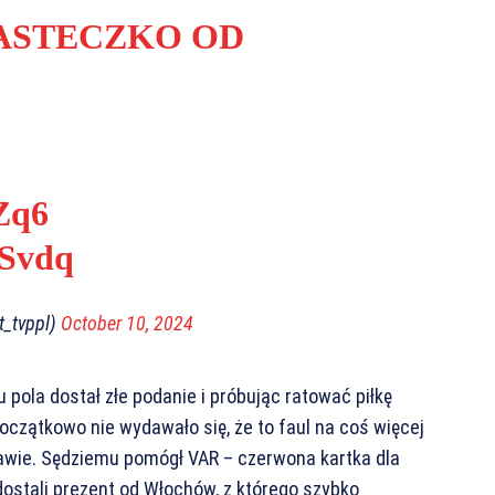
IASTECZKO OD
Zq6
zSvdq
_tvppl)
October 10, 2024
ku pola dostał złe podanie i próbując ratować piłkę
oczątkowo nie wydawało się, że to faul na coś więcej
urawie. Sędziemu pomógł VAR – czerwona kartka dla
 dostali prezent od Włochów, z którego szybko