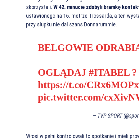
skorzystali.
W 42. minucie zdobyli bramkę konta
ustawionego na 16. metrze Trossarda, a ten wysta
przy słupku nie dał szans Donnarummie.
BELGOWIE ODRABIAJ
OGLĄDAJ
#ITABEL
?
https://t.co/CRx6MOP
pic.twitter.com/cxXi
— TVP SPORT (@sport
Włosi w pełni kontrolowali to spotkanie i mieli p