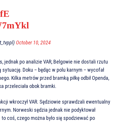
xfE
RW7mYkl
_tvppl)
October 10, 2024
s, jednak po analizie VAR, Belgowie nie dostali rzutu
rą sytuację. Doku – będąc w polu karnym – wycofał
rnego. Kilka metrów przed bramką piłkę odbił Openda,
a przeleciała obok bramki.
o akcji wkroczył VAR. Sędziowie sprawdzali ewentualny
arnym. Norweski sędzia jednak nie podyktował
y to coś, czego można było się spodziewać po