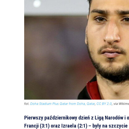
fot.
Doha Stadium Plus Qatar from Doha, Qatar
,
CC BY 2.0
, via Wiki
Pierwszy październikowy dzień z Ligą Narodów i 
Francji (3:1) oraz Izraela (2:1) – były na szczycie