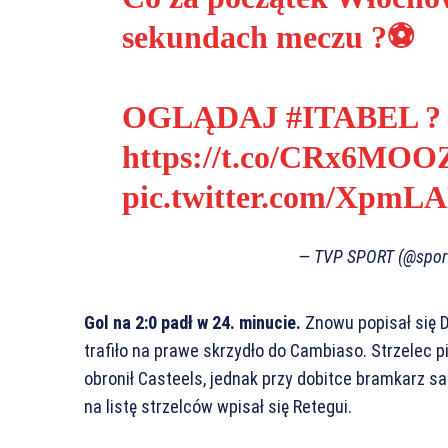
sekundach meczu ?⚽️
OGLĄDAJ
#ITABEL
?
https://t.co/CRx6MOO
pic.twitter.com/XpmL
— TVP SPORT (@sport
Gol na 2:0 padł w 24. minucie.
Znowu popisał się 
trafiło na prawe skrzydło do Cambiaso. Strzelec p
obronił Casteels, jednak przy dobitce bramkarz s
na listę strzelców wpisał się Retegui.