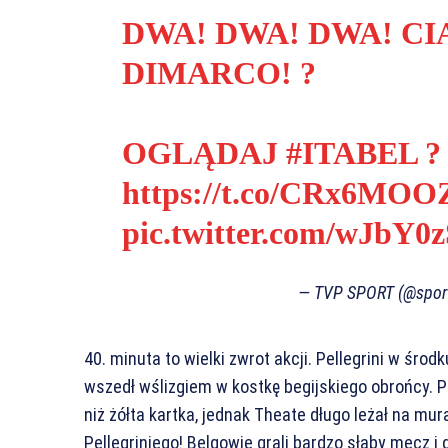
DWA! DWA! DWA! C
DIMARCO! ?
OGLĄDAJ
#ITABEL
?
https://t.co/CRx6MOO
pic.twitter.com/wJbY0
— TVP SPORT (@sport
40. minuta to wielki zwrot akcji. Pellegrini w środ
wszedł wślizgiem w kostkę begijskiego obrońcy. P
niż żółta kartka, jednak Theate długo leżał na m
Pellegriniego! Belgowie grali bardzo słaby mecz i