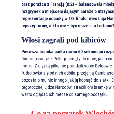
oraz porażce z Francją (0:2) – balansowała międ
rozgrywek a miejscem dającym baraże o utrzyman
reprezentacje odpadły w 1/8 finału, więc Liga Na
lepszej formy, a kto wie – być może i na trofeum
Włosi zagrali pod kibiców
Pierwsza bramka padła równo 60 sekund po rozp
Dimarco zagrał z Pellegrinim „ty do mnie, ja do cieb
metra. Z ciężką piłką nie poradzili sobie Belgowie 
futbolówka się od nich odbiła, przejął ją Cambiaso
pozostało mu nic innego, jak ją kopnąć do siatk
tegorocznej Lidze Narodów, stracili oni bramkę w
warto oglądać ich mecze od samego początku.
Co za początek Włochó