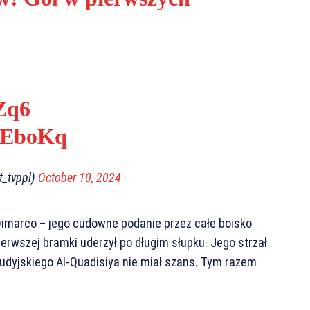
Zq6
AEboKq
_tvppl)
October 10, 2024
Dimarco – jego cudowne podanie przez całe boisko
ierwszej bramki uderzył po długim słupku. Jego strzał
audyjskiego Al-Quadisiya nie miał szans. Tym razem