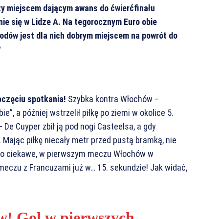
zy miejscem dającym awans do ćwierćfinału
ie się w Lidze A. Na tegorocznym Euro obie
rodów jest dla nich dobrym miejscem na powrót do
?
oczęciu spotkania!
Szybka kontra Włochów –
ie”, a później wstrzelił piłkę po ziemi w okolice 5.
– De Cuyper zbił ją pod nogi Casteelsa, a gdy
. Mając piłkę niecały metr przed pustą bramką, nie
i. Co ciekawe, w pierwszym meczu Włochów w
 meczu z Francuzami już w… 15. sekundzie! Jak widać,
w! Gol w pierwszych