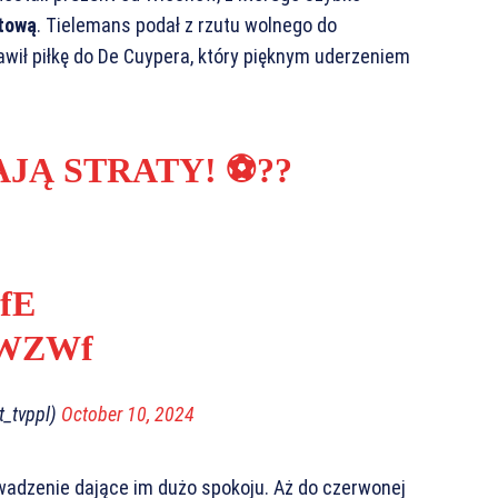
ktową
. Tielemans podał z rzutu wolnego do
wił piłkę do De Cuypera, który pięknym uderzeniem
Ą STRATY! ⚽️??
xfE
vNWZWf
_tvppl)
October 10, 2024
rowadzenie dające im dużo spokoju. Aż do czerwonej