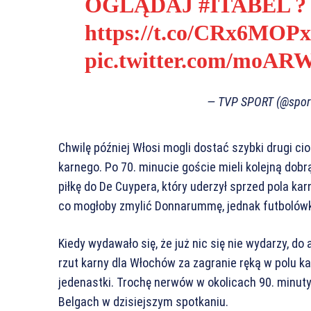
OGLĄDAJ
#ITABEL
?
https://t.co/CRx6MOP
pic.twitter.com/moA
— TVP SPORT (@sport
Chwilę później Włosi mogli dostać szybki drugi cio
karnego. Po 70. minucie goście mieli kolejną dob
piłkę do De Cuypera, który uderzył sprzed pola ka
co mogłoby zmylić Donnarummę, jednak futbolówk
Kiedy wydawało się, że już nic się nie wydarzy, d
rzut karny dla Włochów za zagranie ręką w polu k
jedenastki. Trochę nerwów w okolicach 90. minut
Belgach w dzisiejszym spotkaniu.