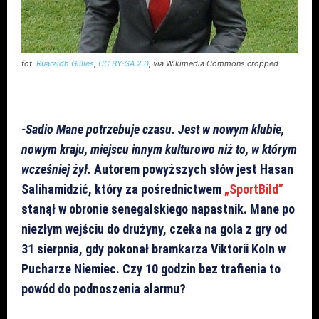
fot.
Ruaraidh Gillies
,
CC BY-SA 2.0
, via Wikimedia Commons cropped
-Sadio Mane potrzebuje czasu. Jest w nowym klubie,
nowym kraju, miejscu innym kulturowo niż to, w którym
wcześniej żył.
Autorem powyższych słów jest Hasan
Salihamidzić, który za pośrednictwem
„SportBild”
stanął w obronie senegalskiego napastnik. Mane po
niezłym wejściu do drużyny, czeka na gola z gry od
31 sierpnia, gdy pokonał bramkarza Viktorii Koln w
Pucharze Niemiec. Czy 10 godzin bez trafienia to
powód do podnoszenia alarmu?