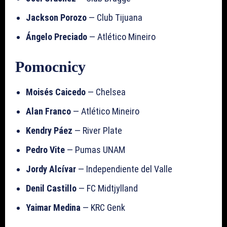
Jackson Porozo
— Club Tijuana
Ángelo Preciado
— Atlético Mineiro
Pomocnicy
Moisés Caicedo
— Chelsea
Alan Franco
— Atlético Mineiro
Kendry Páez
— River Plate
Pedro Vite
— Pumas UNAM
Jordy Alcívar
— Independiente del Valle
Denil Castillo
— FC Midtjylland
Yaimar Medina
— KRC Genk