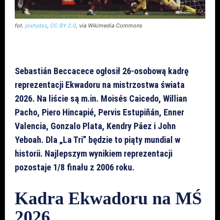
fot.
joshjdss
,
CC BY 2.0
, via Wikimedia Commons
Sebastián Beccacece ogłosił 26-osobową kadrę
reprezentacji Ekwadoru na mistrzostwa świata
2026. Na liście są m.in. Moisés Caicedo, Willian
Pacho, Piero Hincapié, Pervis Estupiñán, Enner
Valencia, Gonzalo Plata, Kendry Páez i John
Yeboah. Dla „La Tri” będzie to piąty mundial w
historii. Najlepszym wynikiem reprezentacji
pozostaje 1/8 finału z 2006 roku.
Kadra Ekwadoru na MŚ
2026