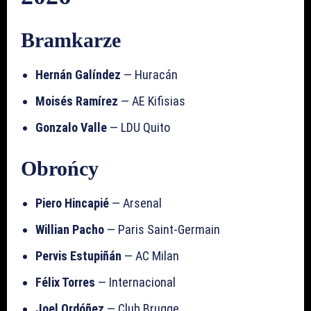
Bramkarze
Hernán Galíndez
— Huracán
Moisés Ramírez
— AE Kifisias
Gonzalo Valle
— LDU Quito
Obrońcy
Piero Hincapié
— Arsenal
Willian Pacho
— Paris Saint-Germain
Pervis Estupiñán
— AC Milan
Félix Torres
— Internacional
Joel Ordóñez
— Club Brugge