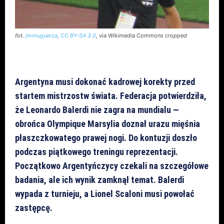
fot.
jmmuguerza
,
CC BY-SA 3.0
, via Wikimedia Commons cropped
Argentyna musi dokonać kadrowej korekty przed
startem mistrzostw świata. Federacja potwierdziła,
że Leonardo Balerdi nie zagra na mundialu —
obrońca Olympique Marsylia doznał urazu mięśnia
płaszczkowatego prawej nogi. Do kontuzji doszło
podczas piątkowego treningu reprezentacji.
Początkowo Argentyńczycy czekali na szczegółowe
badania, ale ich wynik zamknął temat. Balerdi
wypada z turnieju, a Lionel Scaloni musi powołać
zastępcę.