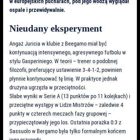
w europejskich pucharach, pod jego wodzą wyglądał
ospale i przewidywalnie.
Nieudany eksperyment
Angaż Juricia w klubie z Beegamo miał być
kontynuacją intensywnego, agresywnego futbolu w
stylu Gasperiniego. W teorii – trener o podobnej
filozofii, preferujący ustawienie 3-4-1-2, powinien
płynnie kontynuować tę linię. W praktyce jednak
drużyna ugrzęzła w przeciętności.
Słabe wyniki w Serie A (13 punktów po 11 kolejkach) i
przeciętne występy w Lidze Mistrzów – zaledwie 4
punkty w czterech meczach fazy grupowej –
przypieczętowały jego los. Ostatnia porażka 0:3 z
Sassuolo w Bergamo była tylko formalnym końcem
jego przygody.