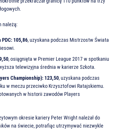
elokrotnie przekraczał granicę 110 punktów na trzy
odłogowych.
h należą:
a PDC:
105,86
, uzyskana podczas Mistrzostw Świata
iesowi.
9,50
, osiągnięta w Premier League 2017 w spotkaniu
yższa telewizyjna średnia w karierze Szkota.
ayers Championship):
123,50
, uzyskana podczas
oku w meczu przeciwko Krzysztofowi Ratajskiemu.
otowanych w historii zawodów Players
zytowym okresie kariery Peter Wright należał do
ników na świecie, potrafiąc utrzymywać niezwykle