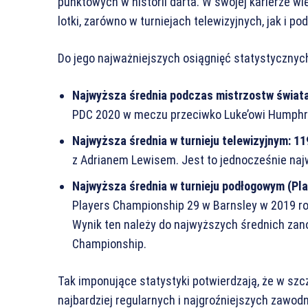
punktowych w historii darta. W swojej karierze wi
lotki, zarówno w turniejach telewizyjnych, jak i p
Do jego najważniejszych osiągnięć statystycznyc
Najwyższa średnia podczas mistrzostw świat
PDC 2020 w meczu przeciwko Luke’owi Humphr
Najwyższa średnia w turnieju telewizyjnym:
11
z Adrianem Lewisem. Jest to jednocześnie najw
Najwyższa średnia w turnieju podłogowym (Pl
Players Championship 29 w Barnsley w 2019 r
Wynik ten należy do najwyższych średnich zan
Championship.
Tak imponujące statystyki potwierdzają, że w szc
najbardziej regularnych i najgroźniejszych zawod