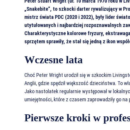
Peter Stuart Wright (ur. 10 marca 1970 roku w L
„Snakebite”, to szkocki darter rywalizujący w P
mistrz świata PDC (2020 i 2022), były lider świat
utytułowanych i najbardziej rozpoznawalnych zawo
Charakterystyczne kolorowe fryzury, ekstrawaga
sprzętem sprawiły, że stał się jedną z ikon wspó
Wczesne lata
Choć Peter Wright urodził się w szkockim Livingsto
Anglii, gdzie spędził większość dzieciństwa. To w
Jako nastolatek regularnie występował w lokalnych
umiejętności, które z czasem zaprowadziły go na 
Pierwsze kroki w profe