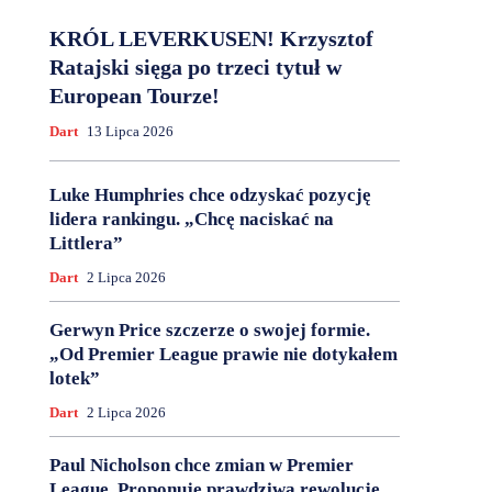
KRÓL LEVERKUSEN! Krzysztof
Ratajski sięga po trzeci tytuł w
European Tourze!
Dart
13 Lipca 2026
Luke Humphries chce odzyskać pozycję
lidera rankingu. „Chcę naciskać na
Littlera”
Dart
2 Lipca 2026
Gerwyn Price szczerze o swojej formie.
„Od Premier League prawie nie dotykałem
lotek”
Dart
2 Lipca 2026
Paul Nicholson chce zmian w Premier
League. Proponuje prawdziwą rewolucję