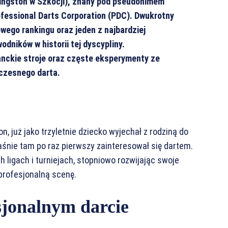
ivingston w Szkocji), znany pod pseudonimem
rofessional Darts Corporation (PDC). Dwukrotny
owego rankingu oraz jeden z najbardziej
dników w historii tej dyscypliny.
nckie stroje oraz częste eksperymenty ze
łczesnego darta.
n, już jako trzyletnie dziecko wyjechał z rodziną do
łaśnie tam po raz pierwszy zainteresował się dartem.
 ligach i turniejach, stopniowo rozwijając swoje
profesjonalną scenę.
sjonalnym darcie