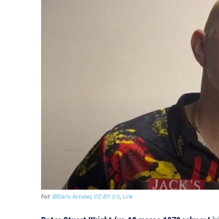
Fot:
@Darts Actueel
,
CC BY 3.0
,
Link