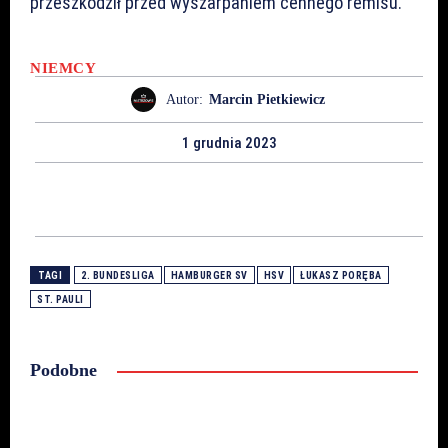
przeszkodził przed wyszarpaniem cennego remisu.
NIEMCY
Autor:
Marcin Pietkiewicz
1 grudnia 2023
TAGI
2. BUNDESLIGA
HAMBURGER SV
HSV
ŁUKASZ PORĘBA
ST. PAULI
Podobne