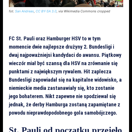
fot.
San Andreas
,
CC BY-SA 3.0
, via Wikimedia Commons cropped
FC St. Pauli oraz Hamburger HSV to w tym
momencie dwie najlepsze drużyny 2. Bundesligi i
dwaj najpoważniejsi kandydaci do awansu. Piątkowy
wieczór miał być szansą dla HSV na zrównanie się
punktami z największym rywalem. Hit zaplecza
Bundesligi zapowiadał się na kapitalne widowisko, a
niemieckie media zastanawiały się, kto zostanie
jego bohaterem. Nikt zapewne nie spodziewał się
jednak, że derby Hamburga zostaną zapamiętane z
powodu nieprawdopodobnego gola samobójczego.
St. Pauli od początku przejęło