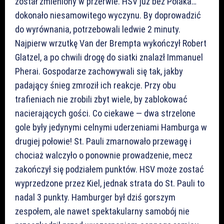
został zmieniony w przerwie. HSV już bez Polaka…
dokonało niesamowitego wyczynu. By doprowadzić
do wyrównania, potrzebowali ledwie 2 minuty.
Najpierw wrzutkę Van der Brempta wykończył Robert
Glatzel, a po chwili drogę do siatki znalazł Immanuel
Pherai. Gospodarze zachowywali się tak, jakby
padający śnieg zmroził ich reakcje. Przy obu
trafieniach nie zrobili zbyt wiele, by zablokować
nacierających gości. Co ciekawe — dwa strzelone
gole były jedynymi celnymi uderzeniami Hamburga w
drugiej połowie! St. Pauli zmarnowało przewagę i
chociaż walczyło o ponownie prowadzenie, mecz
zakończył się podziałem punktów. HSV może zostać
wyprzedzone przez Kiel, jednak strata do St. Pauli to
nadal 3 punkty. Hamburger był dziś gorszym
zespołem, ale nawet spektakularny samobój nie