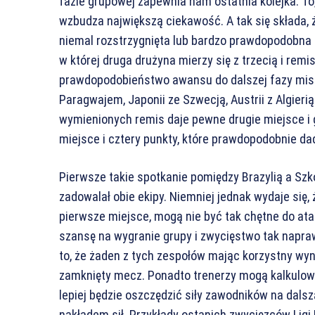
fazie grupowej zapewnia nam ostatnia kolejka. To,
wzbudza największą ciekawość. A tak się składa, ż
niemal rozstrzygnięta lub bardzo prawdopodobna 
w której druga drużyna mierzy się z trzecią i rem
prawdopodobieństwo awansu do dalszej fazy mistrzo
Paragwajem, Japonii ze Szwecją, Austrii z Algieri
wymienionych remis daje pewne drugie miejsce i g
miejsce i cztery punkty, które prawdopodobnie d
Pierwsze takie spotkanie pomiędzy Brazylią a Szk
zadowalał obie ekipy. Niemniej jednak wydaje się
pierwsze miejsce, mogą nie być tak chętne do atak
szansę na wygranie grupy i zwycięstwo tak napra
to, że żaden z tych zespołów mając korzystny wyni
zamknięty mecz. Ponadto trenerzy mogą kalkulowa
lepiej będzie oszczędzić siły zawodników na dalsz
nakładem sił. Przykłady ostanich zwycięzców Ligi