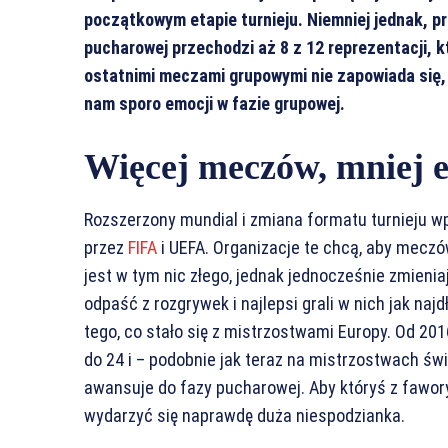
początkowym etapie turnieju. Niemniej jednak, pro
pucharowej przechodzi aż 8 z 12 reprezentacji, k
ostatnimi meczami grupowymi nie zapowiada się,
nam sporo emocji w fazie grupowej.
Więcej meczów, mniej 
Rozszerzony mundial i zmiana formatu turnieju w
przez
FIFA
i UEFA. Organizacje te chcą, aby meczó
jest w tym nic złego, jednak jednocześnie zmienia
odpaść z rozgrywek i najlepsi grali w nich jak naj
tego, co stało się z mistrzostwami Europy. Od 20
do 24 i – podobnie jak teraz na mistrzostwach świ
awansuje do fazy pucharowej. Aby któryś z fawory
wydarzyć się naprawdę duża niespodzianka.