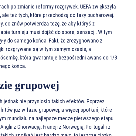
rach po zmianie reformy rozgrywek. UEFA zwiększyła
, ale też tych, które przechodzą do fazy pucharowej.
y, co znów potwierdza tezę, że aby któryś z
pie turnieju musi dojść do sporej sensacji. W tym
były do samego końca. Fakt, że zrezygnowano z
ejki rozgrywane są w tym samym czasie, a
 ósemkę, która gwarantuje bezpośredni awans do 1/8
amego końca.
zie grupowej
h jednak nie przyniosło takich efektów. Poprzez
hitów już w fazie grupowej, a więcej spotkań, które
nym mundialu na najlepsze mecze pierwszego etapu
nglii z Chorwacją, Francji z Norwegią, Portugalii z
takich spotkań jest bardzo mało, to jeszcze ciężko