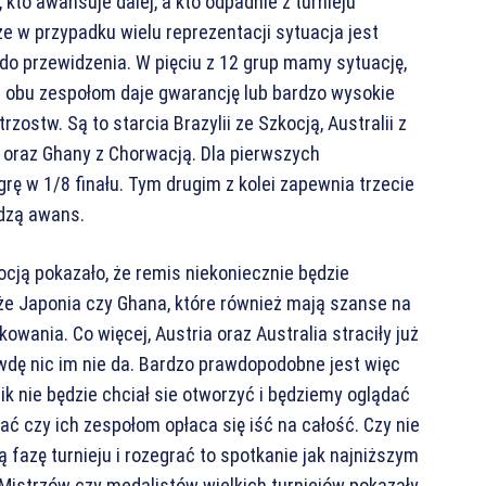
 kto awansuje dalej, a kto odpadnie z turnieju
e w przypadku wielu reprezentacji sytuacja jest
do przewidzenia. W pięciu z 12 grup mamy sytuację,
is obu zespołom daje gwarancję lub bardzo wysokie
stw. Są to starcia Brazylii ze Szkocją, Australii z
ą oraz Ghany z Chorwacją. Dla pierwszych
rę w 1/8 finału. Tym drugim z kolei zapewnia trzecie
adzą awans.
ocją pokazało, że remis niekoniecznie będzie
, że Japonia czy Ghana, które również mają szanse na
owania. Co więcej, Austria oraz Australia straciły już
wdę nic im nie da. Bardzo prawdopodobne jest więc
k nie będzie chciał sie otworzyć i będziemy oglądać
ć czy ich zespołom opłaca się iść na całość. Czy nie
ą fazę turnieju i rozegrać to spotkanie jak najniższym
 Mistrzów czy medalistów wielkich turniejów pokazały,