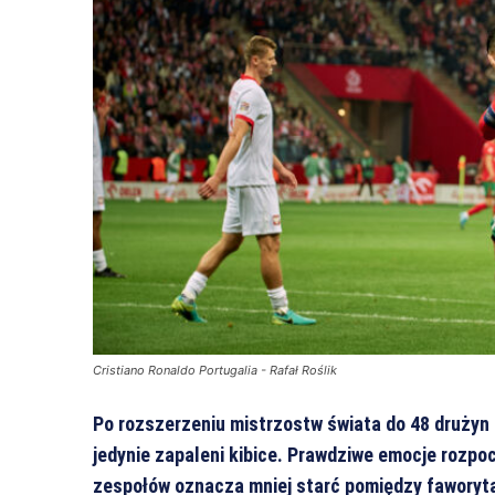
Cristiano Ronaldo Portugalia - Rafał Roślik
Po rozszerzeniu mistrzostw świata do 48 drużyn
jedynie zapaleni kibice. Prawdziwe emocje rozpoc
zespołów oznacza mniej starć pomiędzy faworyta