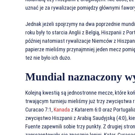
uznać je za rywalizacje pomiędzy głównymi fawo
Jednak jeżeli spojrzymy na dwa poprzednie mundi
roku były to starcia Anglii z Belgią, Hiszpanii z P
później natomiast rywalizacje Niemców z Hiszpani
papierze mieliśmy przynajmniej jeden mecz pomięd
też nie było ich dużo.
Mundial naznaczony w
Kolejną kwestią są jednostronne mecze, które ko
trwającym turnieju mieliśmy już trzy zwycięstwa r
Curacao 7:1,
Kanada
z Katarem 6:0 oraz Portugali
zwycięstwo Hiszpanii z Arabią Saudyjską (4:0), ki
Fuente zapewnili sobie trzy punkty. Z drugiej str
zaprezentowały sie znacznie lepiej. Katar, Curacao