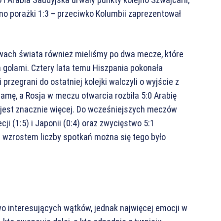
mo porażki 1:3 – przeciwko Kolumbii zaprezentował
wach świata również mieliśmy po dwa mecze, które
 golami. Cztery lata temu Hiszpania pokonała
i przegrani do ostatniej kolejki walczyli o wyjście z
namę, a Rosja w meczu otwarcia rozbiła 5:0 Arabię
jest znacznie więcej. Do wcześniejszych meczów
ji (1:5) i Japonii (0:4) oraz zwycięstwo 5:1
 wzrostem liczby spotkań można się tego było
interesujących wątków, jednak najwięcej emocji w