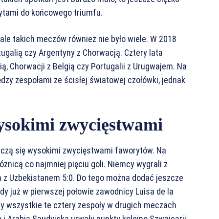
rytami do końcowego triumfu.
ale takich meczów również nie było wiele. W 2018
ortugalią czy Argentyny z Chorwacją. Cztery lata
ą, Chorwacji z Belgią czy Portugalii z Urugwajem. Na
zy zespołami ze ścisłej światowej czołówki, jednak
ysokimi zwycięstwami
ńczą się wysokimi zwycięstwami faworytów. Na
óżnicą co najmniej pięciu goli. Niemcy wygrali z
a z Uzbekistanem 5:0. Do tego można dodać jeszcze
edy już w pierwszej połowie zawodnicy Luisa de la
ony wszystkie te cztery zespoły w drugich meczach
 i Arabia Saudyjska urwały punkty kolejno Szwajcarii,