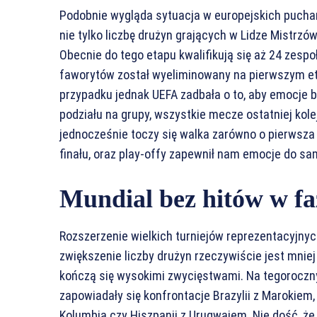
Podobnie wygląda sytuacja w europejskich pucha
nie tylko liczbę drużyn grających w Lidze Mistrzów
Obecnie do tego etapu kwalifikują się aż 24 zespoł
faworytów został wyeliminowany na pierwszym eta
przypadku jednak UEFA zadbała o to, aby emocje 
podziału na grupy, wszystkie mecze ostatniej kol
jednocześnie toczy się walka zarówno o pierwsza
finału, oraz play-offy zapewnił nam emocje do s
Mundial bez hitów w fa
Rozszerzenie wielkich turniejów reprezentacyjnyc
zwiększenie liczby drużyn rzeczywiście jest mniej 
kończą się wysokimi zwycięstwami. Na tegorocz
zapowiadały się konfrontacje Brazylii z Marokiem, A
Kolumbią czy Hiszpanii z Urugwajem. Nie dość, że 