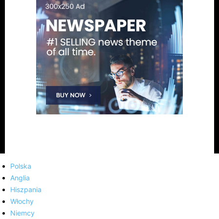
Polska
Anglia
Hiszpania
Włochy
Niemcy