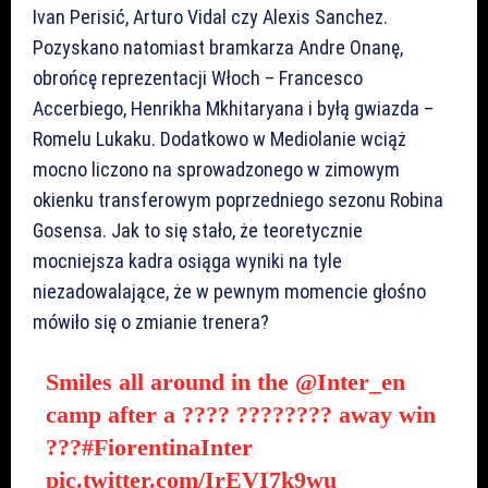
Ivan Perisić, Arturo Vidal czy Alexis Sanchez.
Pozyskano natomiast bramkarza Andre Onanę,
obrońcę reprezentacji Włoch – Francesco
Accerbiego, Henrikha Mkhitaryana i byłą gwiazda –
Romelu Lukaku. Dodatkowo w Mediolanie wciąż
mocno liczono na sprowadzonego w zimowym
okienku transferowym poprzedniego sezonu Robina
Gosensa. Jak to się stało, że teoretycznie
mocniejsza kadra osiąga wyniki na tyle
niezadowalające, że w pewnym momencie głośno
mówiło się o zmianie trenera?
Smiles all around in the
@Inter_en
camp after a ???? ???????? away win
???
#FiorentinaInter
pic.twitter.com/IrEVI7k9wu