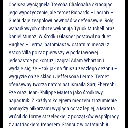
Chelsea wyciągnęła Trevoha Chalobaha skracając
jego wypożyczenie, ale tercet Richards – Lacroix –
Guehi daje zespołowi pewność w defensywie. Rolę
wahadłowych dobrze wykonują Tyrick Mitchell oraz
Daniel Munoz. W środku Glasner postawił na duet
Hughes – Lerma, natomiast w ostatnim meczu z
Aston Villą po raz pierwszy w podstawowej
jedenastce po kontuzji zagrał Adam Wharton i
wydaje się, że – tak jak na finiszu zeszłego sezonu –
wygryzie on ze składu Jeffersona Lermę. Tercet
ofensywny tworzą natomiast Ismaila Sarr, Eberechi
Eze oraz Jean-Philippe Mateta jako środkowy
napastnik. Z każdym kolejnym meczem zrozumienie
pomiędzy piłkarzami wygląda coraz lepiej, a Mateta
wrócił do formy strzeleckiej z początków współpracy
z austriackiem trenerem. Francuz w ostatnich 8