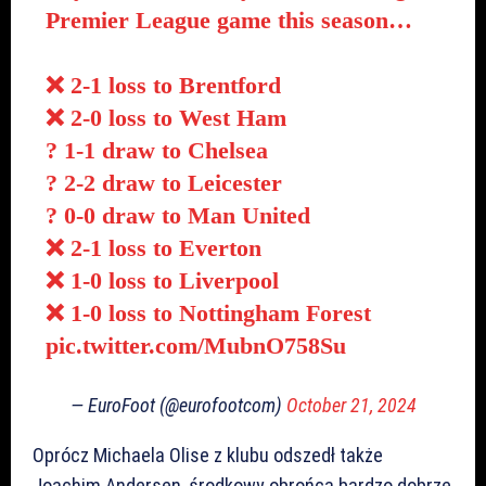
Premier League game this season…
❌ 2-1 loss to Brentford
❌ 2-0 loss to West Ham
? 1-1 draw to Chelsea
? 2-2 draw to Leicester
? 0-0 draw to Man United
❌ 2-1 loss to Everton
❌ 1-0 loss to Liverpool
❌ 1-0 loss to Nottingham Forest
pic.twitter.com/MubnO758Su
— EuroFoot (@eurofootcom)
October 21, 2024
Oprócz Michaela Olise z klubu odszedł także
Joachim Andersen, środkowy obrońca bardzo dobrze