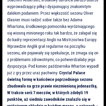
wyprowadzający piłkę i dysponujący znakomitym
dalekim podaniem. Przez większość sezonu Oliver
Glasner musi radzić sobie także bez Adama
Whartona, środkowego pomocnika wyróżniającego
się wiosną minionego roku tak bardzo, że załapał się
do kadry reprezentacji Anglii na Mistrzostwa Europy.
Wprawdzie Anglik grał regularnie na początku
sezonu, ale pojawiały się spekulacje, że zmaga się on
z problemami zdrowotnymi, co potwierdzałaby jego
dyspozycja. Pod koniec października Wharton wypadł
już z gry przez uraz pachwiny.
Crystal Palace
świetną formę w końcówce poprzedniego sezonu
zbudowało na grze prawie niezmienioną jedenastką.
W trakcie serii 7 meczów, w których zdobyli 19
punktów, aż siedmiu zawodników znalazło się w
wyjściowym składzie w każdym meczu, a czterech –