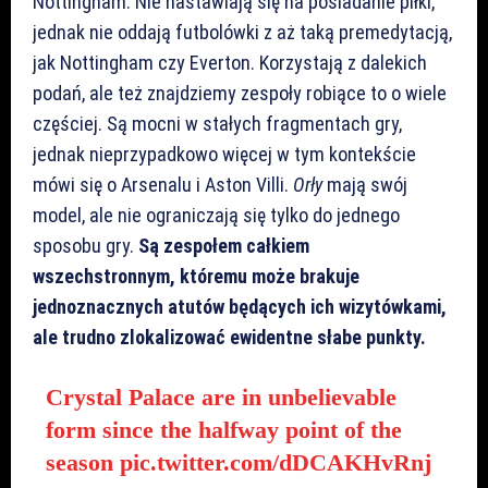
Nottingham. Nie nastawiają się na posiadanie piłki,
jednak nie oddają futbolówki z aż taką premedytacją,
jak Nottingham czy Everton. Korzystają z dalekich
podań, ale też znajdziemy zespoły robiące to o wiele
częściej. Są mocni w stałych fragmentach gry,
jednak nieprzypadkowo więcej w tym kontekście
mówi się o Arsenalu i Aston Villi.
Orły
mają swój
model, ale nie ograniczają się tylko do jednego
sposobu gry.
Są zespołem całkiem
wszechstronnym, któremu może brakuje
jednoznacznych atutów będących ich wizytówkami,
ale trudno zlokalizować ewidentne słabe punkty.
Crystal Palace are in unbelievable
form since the halfway point of the
season
pic.twitter.com/dDCAKHvRnj