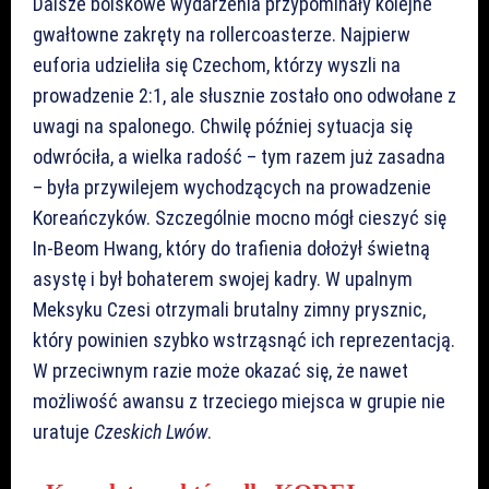
Dalsze boiskowe wydarzenia przypominały kolejne
gwałtowne zakręty na rollercoasterze. Najpierw
euforia udzieliła się Czechom, którzy wyszli na
prowadzenie 2:1, ale słusznie zostało ono odwołane z
uwagi na spalonego. Chwilę później sytuacja się
odwróciła, a wielka radość – tym razem już zasadna
– była przywilejem wychodzących na prowadzenie
Koreańczyków. Szczególnie mocno mógł cieszyć się
In-Beom Hwang, który do trafienia dołożył świetną
asystę i był bohaterem swojej kadry. W upalnym
Meksyku Czesi otrzymali brutalny zimny prysznic,
który powinien szybko wstrząsnąć ich reprezentacją.
W przeciwnym razie może okazać się, że nawet
możliwość awansu z trzeciego miejsca w grupie nie
uratuje
Czeskich Lwów
.