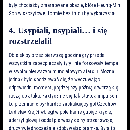
były chociażby zmarnowane okazje, które Heung-Min
Son w szczytowej formie bez trudu by wykorzystał.
4. Usypiali, usypiali… i się
rozstrzelali!
Obie ekipy przez pierwszą godzinę gry przede
wszystkim zabezpieczały tyły i nie forsowały tempa
w swoim pierwszym mundialowym starciu. Można
jednak było spodziewać się, że wyczuwając
odpowiedni moment, prędzej czy późnią otworzą się i
ruszą do ataku. Faktycznie się tak stało, a impulsem
ku przemianie był bardzo zaskakujący gol Czechów!
Ladislav Krejčí wbiegł w pole karne gubiąc krycie,
uderzył głową i oddał pierwszy celny strzał swojej
drużyny, jednocześnie zdobywając bramkę. Była to