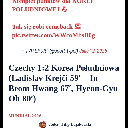
Komplet punktów dla KOREI
POŁUDNIOWEJ 💪
Tak się robi comeback 👏
pic.twitter.com/WWcoMbsB0g
— TVP SPORT (@sport_tvppl)
June 12, 2026
Czechy 1:2 Korea Południowa
(Ladislav Krejčí 59′ – In-
Beom Hwang 67′, Hyeon-Gyu
Oh 80′)
MUNDIAL 2026
Autor:
Filip Bujakowski