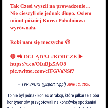
Tak Czesi wyszli na prowadzenie…
Nie cieszyli się jednak długo. Osiem
minut później Korea Południowa
wyrównała.
Robi nam się meczycho 😍
🔴 📲 OGLĄDAJ
#KORCZE
▶️
https://t.co/OIuBjx5AO8
pic.twitter.com/cIFGVaNSf7
— TVP SPORT (@sport_tvppl)
June 12, 2026
To nie był jednak koniec atrakcji, które piłkarze z obu
kontynentów przygotowali na końcówkę spotkania!