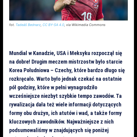
fot.
Tadeáš Bednarz
,
CC BY-SA 4.0
, via Wikimedia Commons
Mundial w Kanadzie, USA i Meksyku rozpoczął się
na dobre! Drugim meczem mistrzostw było starcie
Korea Południowa – Czechy, które bardzo długo się
rozkręcało. Warto było jednak czekać na ostatnie
pół godziny, które w pełni wynagrodziło
wcześniejsze niezbyt szybkie tempo zawodów. Ta
rywalizacja dała też wiele informacji dotyczących
formy obu drużyn, ich atutów i wad, a także formy
kluczowych zawodników. Najważniejsze z nich
podsumowaliśmy w znajdujących się poniżej