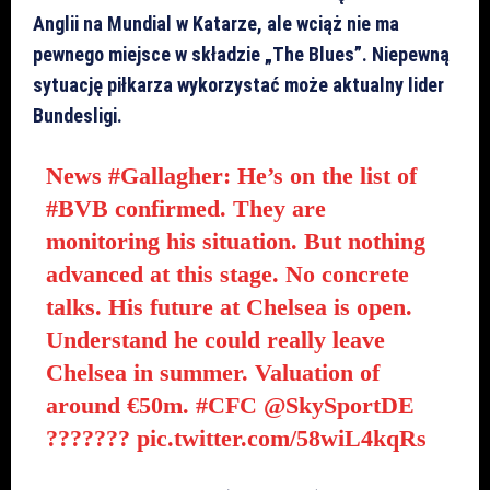
Anglii na Mundial w Katarze, ale wciąż nie ma
pewnego miejsce w składzie „The Blues”. Niepewną
sytuację piłkarza wykorzystać może aktualny lider
Bundesligi.
News
#Gallagher
: He’s on the list of
#BVB
confirmed. They are
monitoring his situation. But nothing
advanced at this stage. No concrete
talks. His future at Chelsea is open.
Understand he could really leave
Chelsea in summer. Valuation of
around €50m.
#CFC
@SkySportDE
???????
pic.twitter.com/58wiL4kqRs