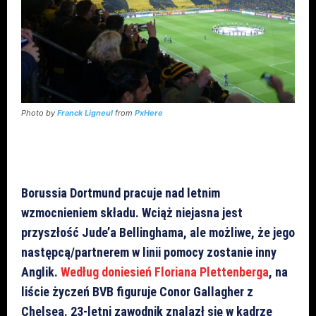
Photo by
Franck Ligneul
from
PxHere
Borussia Dortmund pracuje nad letnim
wzmocnieniem składu. Wciąż niejasna jest
przyszłość Jude’a Bellinghama, ale możliwe, że jego
następcą/partnerem w linii pomocy zostanie inny
Anglik.
Według doniesień Floriana Plettenberga
, na
liście życzeń BVB figuruje Conor Gallagher z
Chelsea. 23-letni zawodnik znalazł się w kadrze