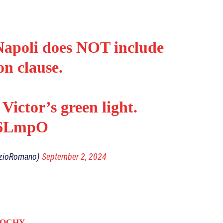
Napoli does NOT include
on clause.
 Victor’s green light.
s6LmpO
izioRomano)
September 2, 2024
OCHY