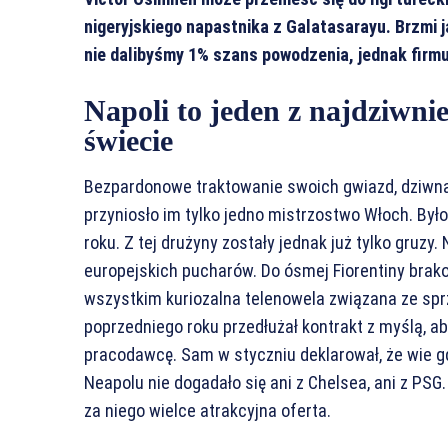
nigeryjskiego napastnika z Galatasarayu. Brzmi 
nie dalibyśmy 1% szans powodzenia, jednak firmuj
Napoli to jeden z najdziwn
świecie
Bezpardonowe traktowanie swoich gwiazd, dziwna 
przyniosło im tylko jedno mistrzostwo Włoch. Był
roku. Z tej drużyny zostały jednak już tylko gruzy. 
europejskich pucharów. Do ósmej Fiorentiny brako
wszystkim kuriozalna telenowela związana ze sp
poprzedniego roku przedłużał kontrakt z myślą, a
pracodawcę. Sam w styczniu deklarował, że wie gdz
Neapolu nie dogadało się ani z Chelsea, ani z PSG
za niego wielce atrakcyjna oferta.