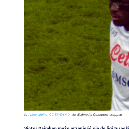
fot.
pino_alpino
,
CC BY-SA 4.0
, via Wikimedia Commons cropped
Victor Osimhen może przenieść się do ligi turec