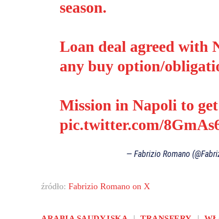
season.
Loan deal agreed with 
any buy option/obligati
Mission in Napoli to get
pic.twitter.com/8GmA
— Fabrizio Romano (@Fabr
źródło:
Fabrizio Romano on X
ARABIA SAUDYJSKA
TRANSFERY
WŁ