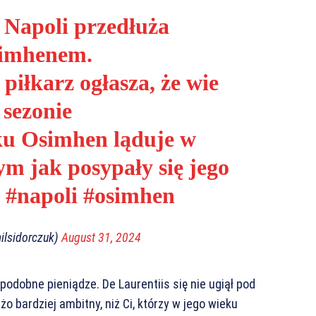
 Napoli przedłuża
simhenem.
piłkarz ogłasza, że wie
 sezonie
ku Osimhen ląduje w
ym jak posypały się jego
#napoli
#osimhen
ilsidorczuk)
August 31, 2024
podobne pieniądze. De Laurentiis się nie ugiął pod
 bardziej ambitny, niż Ci, którzy w jego wieku