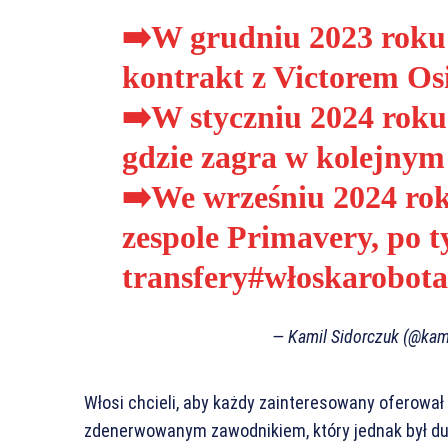
➡️W grudniu 2023 roku
kontrakt z Victorem O
➡️W styczniu 2024 roku 
gdzie zagra w kolejnym
➡️We wrześniu 2024 ro
zespole Primavery, po t
transfery
#włoskarobota
— Kamil Sidorczuk (@kam
Włosi chcieli, aby każdy zainteresowany oferował 
zdenerwowanym zawodnikiem, który jednak był dużo