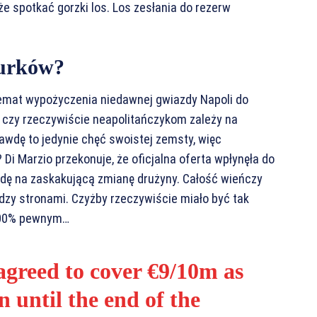
e spotkać gorzki los. Los zesłania do rezerw
urków?
temat wypożyczenia niedawnej gwiazdy Napoli do
e czy rzeczywiście neapolitańczykom zależy na
awdę to jedynie chęć swoistej zemsty, więc
 Di Marzio przekonuje, że oficjalna oferta wpłynęła do
odę na zaskakującą zmianę drużyny. Całość wieńczy
dzy stronami. Czyżby rzeczywiście miało być tak
 100% pewnym…
agreed to cover €9/10m as
 until the end of the